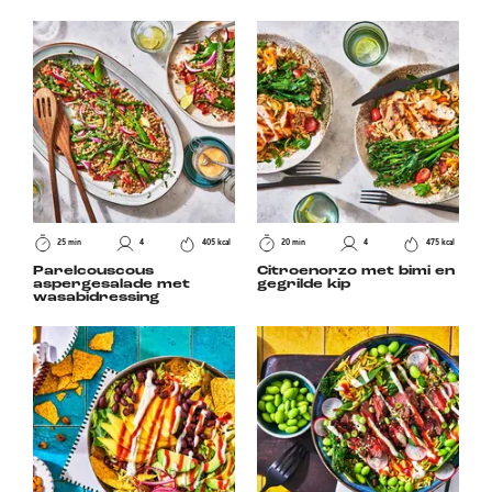
25 min
4
405 kcal
20 min
4
475 kcal
Parelcouscous
Citroenorzo met bimi en
aspergesalade met
gegrilde kip
wasabidressing