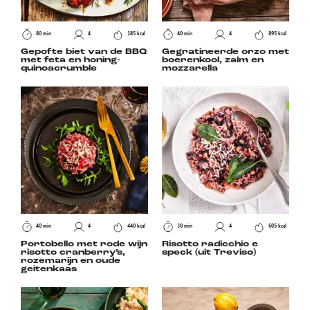
80 min
4
185 kcal
40 min
4
895 kcal
Gepofte biet van de BBQ
Gegratineerde orzo met
met feta en honing-
boerenkool, zalm en
quinoacrumble
mozzarella
40 min
4
440 kcal
30 min
4
605 kcal
Portobello met rode wijn
Risotto radicchio e
risotto cranberry’s,
speck (uit Treviso)
rozemarijn en oude
geitenkaas