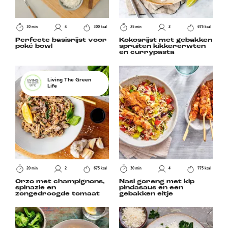
30 min
4
300 kcal
25 min
2
675 kcal
Perfecte basisrijst voor
Kokosrijst met gebakken
poké bowl
spruiten kikkererwten
en currypasta
Living The Green
Life
20 min
2
675 kcal
30 min
4
775 kcal
Orzo met champignons,
Nasi goreng met kip
spinazie en
pindasaus en een
zongedroogde tomaat
gebakken eitje