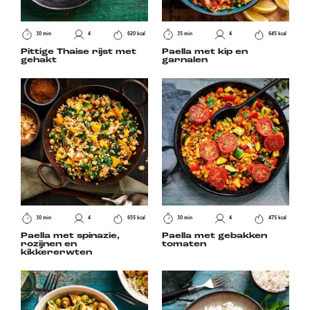
30 min
4
620 kcal
35 min
4
645 kcal
Pittige Thaise rijst met
Paella met kip en
gehakt
garnalen
30 min
4
655 kcal
30 min
4
475 kcal
Paella met spinazie,
Paella met gebakken
rozijnen en
tomaten
kikkererwten