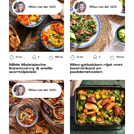
Milou van der Will
Milou van der Will
25 min
4
888 kcal
15 min
2
354 kcal
Milde Maleisische
Miso-gebakken rijst met
linzencurry & snelle
boerenkool en
wortelpickle
paddenstoelen
Milou van der Will