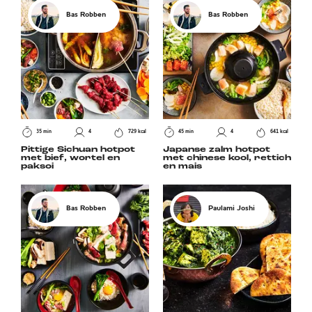
Bas Robben
Bas Robben
35 min
4
729 kcal
45 min
4
641 kcal
Pittige Sichuan hotpot
Japanse zalm hotpot
met bief, wortel en
met chinese kool, rettich
paksoi
en mais
Bas Robben
Paulami Joshi