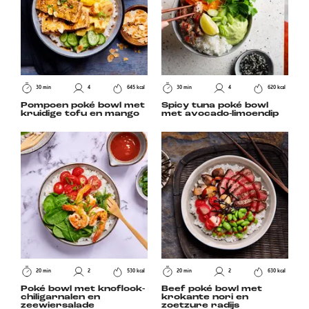
30 min
4
645 kcal
30 min
4
620 kcal
Pompoen poké bowl met
Spicy tuna poké bowl
kruidige tofu en mango
met avocado-limoendip
20 min
2
530 kcal
20 min
2
630 kcal
Poké bowl met knoflook-
Beef poké bowl met
chiligarnalen en
krokante nori en
zeewiersalade
zoetzure radijs