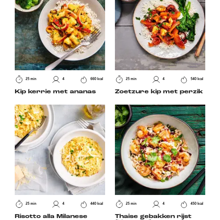
25 min
4
660 kcal
25 min
4
540 kcal
Kip kerrie met ananas
Zoetzure kip met perzik
25 min
4
440 kcal
25 min
4
450 kcal
Risotto alla Milanese
Thaise gebakken rijst