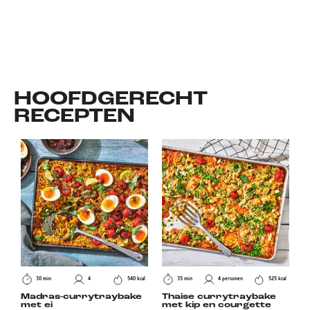
HOOFDGERECHT
RECEPTEN
30 min
4
540 kcal
35 min
4 personen
525 kcal
Madras-currytraybake
Thaise currytraybake
met ei
met kip en courgette