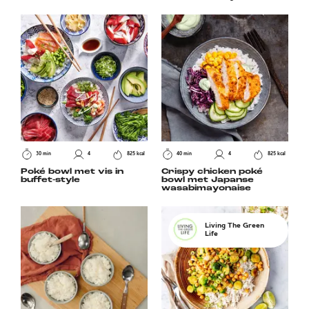
30 min
4
825 kcal
40 min
4
825 kcal
Poké bowl met vis in
Crispy chicken poké
buffet-style
bowl met Japanse
wasabimayonaise
Living The Green
Life