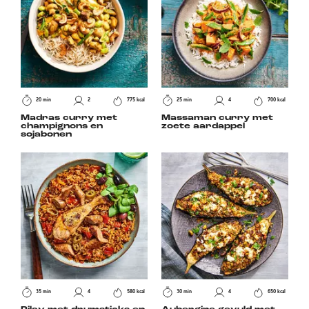
20 min
2
775 kcal
25 min
4
700 kcal
Madras curry met
Massaman curry met
champignons en
zoete aardappel
sojabonen
35 min
4
580 kcal
30 min
4
650 kcal