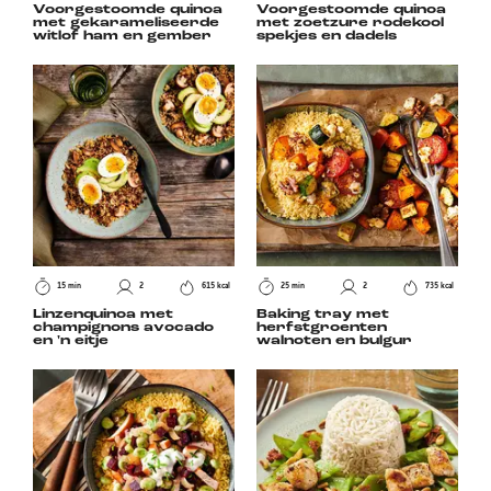
Voorgestoomde quinoa
Voorgestoomde quinoa
met gekarameliseerde
met zoetzure rodekool
witlof ham en gember
spekjes en dadels
15 min
2
615 kcal
25 min
2
735 kcal
Linzenquinoa met
Baking tray met
champignons avocado
herfstgroenten
en 'n eitje
walnoten en bulgur