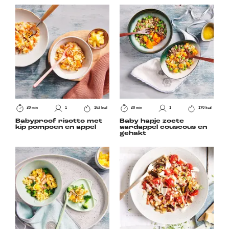
20 min
1
162 kcal
20 min
1
170 kcal
Babyproof risotto met
Baby hapje zoete
kip pompoen en appel
aardappel couscous en
gehakt