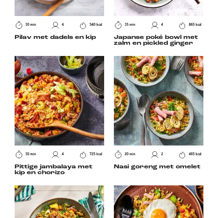
30 min
4
540 kcal
35 min
4
865 kcal
Pilav met dadels en kip
Japanse poké bowl met
zalm en pickled ginger
30 min
4
725 kcal
20 min
2
465 kcal
Pittige jambalaya met
Nasi goreng met omelet
kip en chorizo