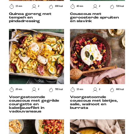
15 min
2
690 kcal
40 min
2
720 kcal
Quinoa goreng met
Couscous met
tempeh en
geroosterde spruiten
pindadressing
en slavink
20 min
2
785 kcal
15 min
2
660 kcal
Voorgestoomde
Voorgestoomde
couscous met gegrilde
couscous met bietjes,
courgette en
salie, walnoot en
kabeljauwfilet in
burrata
vadouvansaus