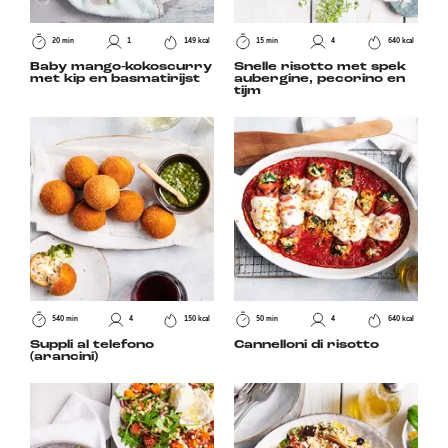
20 min
1
149 kcal
15 min
4
640 kcal
Baby mango-kokoscurry
Snelle risotto met spek
met kip en basmatirijst
aubergine, pecorino en
tijm
540 min
4
150 kcal
50 min
4
640 kcal
Suppli al telefono
Cannelloni di risotto
(arancini)