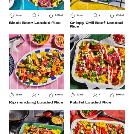
15 min
2
830 kcal
15 min
2
795 kcal
Black Bean Loaded Rice
Crispy Chili Beef Loaded
Rice
25 min
4
830 kcal
20 min
4
800 kcal
Kip rendang Loaded Rice
Falafel Loaded Rice