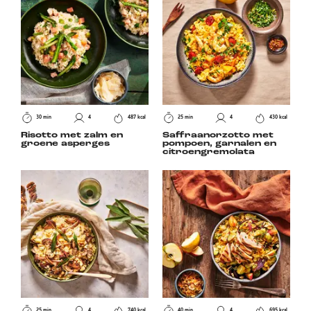
30 min
4
487 kcal
25 min
4
430 kcal
Risotto met zalm en
Saffraanorzotto met
groene asperges
pompoen, garnalen en
citroengremolata
25 min
4
740 kcal
40 min
4
695 kcal