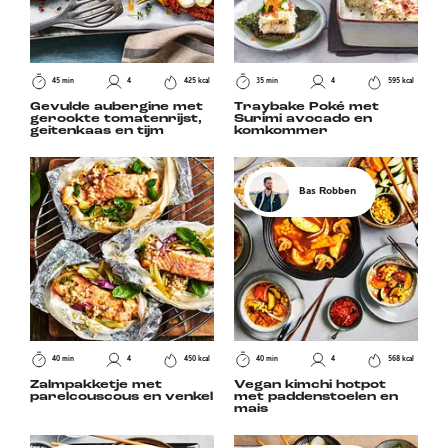
45 min
4
425 kcal
35 min
4
595 kcal
Gevulde aubergine met
Traybake Poké met
gerookte tomatenrijst,
Surimi avocado en
geitenkaas en tijm
komkommer
Bas Robben
40 min
4
450 kcal
40 min
4
568 kcal
Zalmpakketje met
Vegan kimchi hotpot
parelcouscous en venkel
met paddenstoelen en
mais