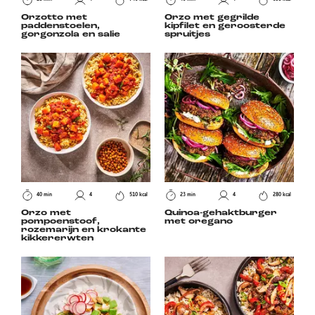
Orzotto met
Orzo met gegrilde
paddenstoelen,
kipfilet en geroosterde
gorgonzola en salie
spruitjes
40 min
4
510 kcal
23 min
4
280 kcal
Orzo met
Quinoa-gehaktburger
pompoenstoof,
met oregano
rozemarijn en krokante
kikkererwten