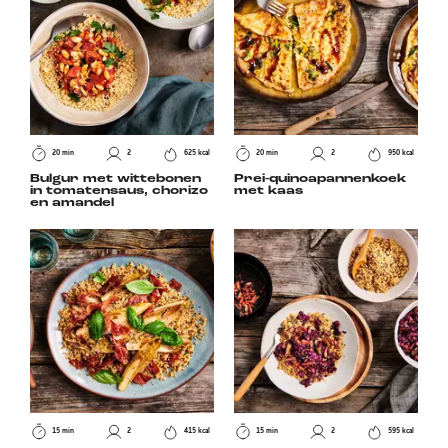
20 min
2
625 kcal
20 min
2
950 kcal
Bulgur met wittebonen
Prei-quinoapannenkoek
in tomatensaus, chorizo
met kaas
en amandel
15 min
2
415 kcal
15 min
2
595 kcal