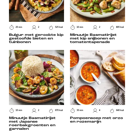
20 min
2
525 kcal
10 min
2
805 kcal
Bulgur met gerookte kip
Minuutje Basmatirijst
gestoofde bieten en
met kip snijbonen en
tuinbonen
tomatentapenade
10 min
2
670 kcal
30 min
4
640 kcal
Minuutje Basmatirijst
Pompoensoep met orzo
met Japanse
en rozemarijn
roerbakgroenten en
garnalen