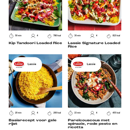
50 min
4
780 kcal
30 min
4
815 kcal
Kip Tandoori Loaded Rice
Lassie Signature Loaded
Rice
Lassie
Lassie
20 min
4
200 kcal
15 min
4
455 kcal
Basisrecept voor gele
Parelcouscous met
rijst
spinazie, rode pesto en
ricotta