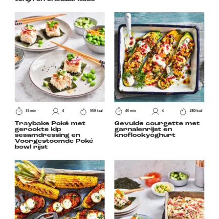
35 min
4
550 kcal
40 min
4
280 kcal
Traybake Poké met
Gevulde courgette met
gerookte kip
garnalenrijst en
sesamdressing en
knoflookyoghurt
Voorgestoomde Poké
bowl rijst