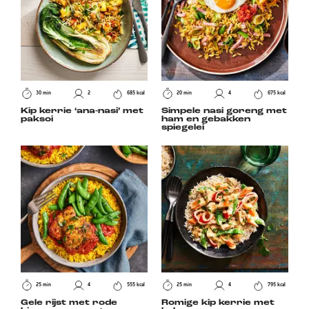
30 min
2
685 kcal
20 min
4
675 kcal
Kip kerrie ‘ana-nasi’ met
Simpele nasi goreng met
paksoi
ham en gebakken
spiegelei
25 min
4
555 kcal
25 min
4
795 kcal
Gele rijst met rode
Romige kip kerrie met