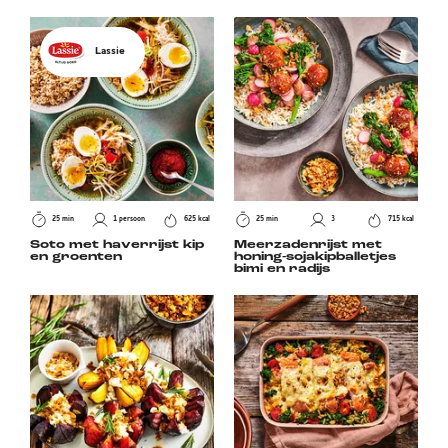
Lassie
25 min
1 persoon
625 kcal
25 min
3
715 kcal
Soto met haverrijst kip
Meerzadenrijst met
en groenten
honing-sojakipballetjes
bimi en radijs