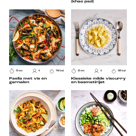
(khao pad)
30 min
4
740 kcal
20 min
4
585 kcal
Paella met vis en
Klassieke milde viscurry
garnalen
en basmatirijst