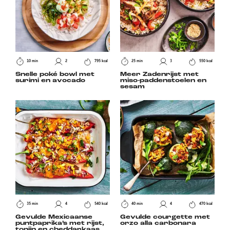
10 min
2
795 kcal
25 min
3
550 kcal
Snelle poké bowl met
Meer Zadenrijst met
surimi en avocado
miso-paddenstoelen en
sesam
35 min
4
540 kcal
40 min
4
470 kcal
Gevulde Mexicaanse
Gevulde courgette met
puntpaprika’s met rijst,
orzo alla carbonara
tonijn en cheddarkaas