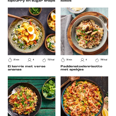
kipcurry en sugar snaps
kokos
25 min
4
715 kcal
30 min
4
700 kcal
Ei kerrie met verse
Paddenstoelenrisotto
ananas
met spekjes