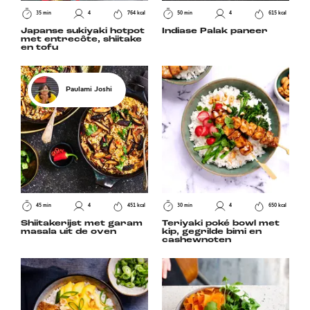
35 min
4
764 kcal
50 min
4
615 kcal
Japanse sukiyaki hotpot
Indiase Palak paneer
met entrecôte, shiitake
en tofu
Paulami Joshi
45 min
4
451 kcal
30 min
4
650 kcal
Shiitakerijst met garam
Teriyaki poké bowl met
masala uit de oven
kip, gegrilde bimi en
cashewnoten