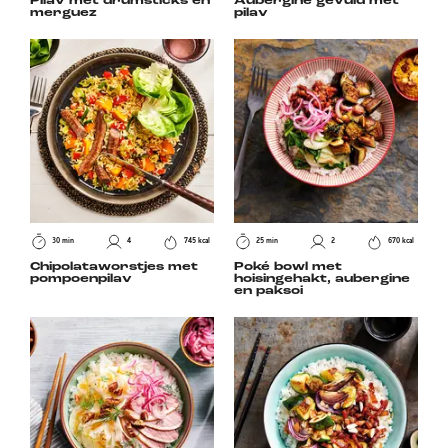
Pilav met drumsticks en
Aubergine gevuld met
merguez
pilav
30 min
4
745 kcal
25 min
2
670 kcal
Chipolataworstjes met
Poké bowl met
pompoenpilav
hoisingehakt, aubergine
en paksoi