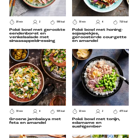
20 min
2
590 kcal
30 min
4
710 kcal
Poké bowl met gerookte
Poké bowl met honing-
eendenborst en
sojaspekjes,
venkelsalade met
geroosterde courgette
sinaasappeldressing
en amandel
30 min
4
505 kcal
10 min
2
475 kcal
Groene jambalaya met
Poké bowl met tonijn,
feta en amandel
edamame en
sushigember