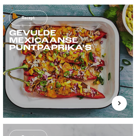
Recept
GEVULDE
MEXICAANSE
PUNTPAPRIKA’S