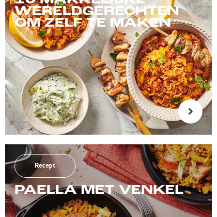
10 MAKKELIJKE
WERELDGERECHTEN
OM ZELF TE MAKEN
Recept
PAELLA MET VENKEL