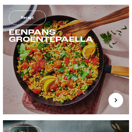
Recept
EENPANS
GROENTEPAELLA