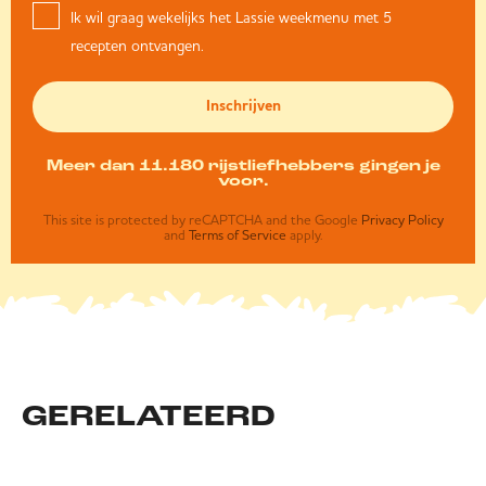
Ik wil graag wekelijks het Lassie weekmenu met 5
recepten ontvangen.
Inschrijven
Meer dan 11.180 rijstliefhebbers gingen je
voor.
This site is protected by reCAPTCHA and the Google
Privacy Policy
and
Terms of Service
apply.
GERELATEERD