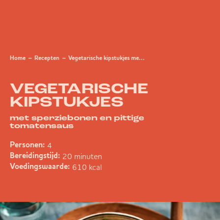
Home
Recepten
Vegetarische kipstukjes met sperziebonen en pittige tomatensaus
VEGETARISCHE
KIPSTUKJES
met sperziebonen en pittige
tomatensaus
4
Personen:
20 minuten
Bereidingstijd:
610 kcal
Voedingswaarde: