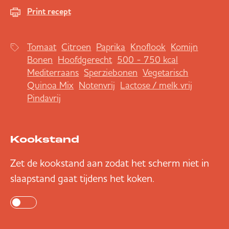
Print recept
Tomaat
Citroen
Paprika
Knoflook
Komijn
Bonen
Hoofdgerecht
500 - 750 kcal
Mediterraans
Sperziebonen
Vegetarisch
Quinoa Mix
Notenvrij
Lactose / melk vrij
Pindavrij
Kookstand
Zet de kookstand aan zodat het scherm niet in
slaapstand gaat tijdens het koken.