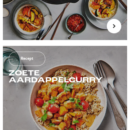
Recept
ZOETE
AARDAPPELCURRY