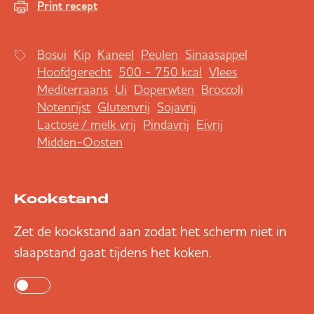
Print recept
Bosui
Kip
Kaneel
Peulen
Sinaasappel
Hoofdgerecht
500 - 750 kcal
Vlees
Mediterraans
Ui
Doperwten
Broccoli
Notenrijst
Glutenvrij
Sojavrij
Lactose / melk vrij
Pindavrij
Eivrij
Midden-Oosten
Kookstand
Zet de kookstand aan zodat het scherm niet in
slaapstand gaat tijdens het koken.