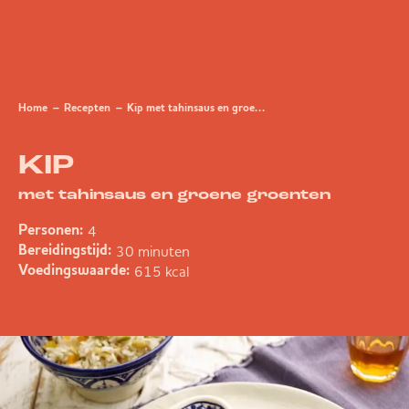
Home
Recepten
Kip met tahinsaus en groene groenten
KIP
met tahinsaus en groene groenten
4
Personen:
30 minuten
Bereidingstijd:
615 kcal
Voedingswaarde: