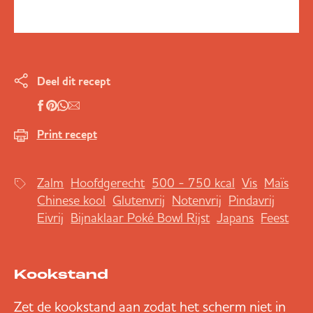
Deel dit recept
Print recept
Zalm
Hoofdgerecht
500 - 750 kcal
Vis
Maïs
Chinese kool
Glutenvrij
Notenvrij
Pindavrij
Eivrij
Bijnaklaar Poké Bowl Rijst
Japans
Feest
Kookstand
Zet de kookstand aan zodat het scherm niet in