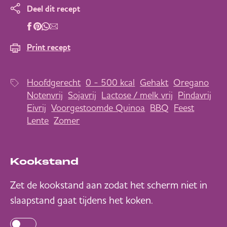
Deel dit recept
Print recept
Hoofdgerecht
0 - 500 kcal
Gehakt
Oregano
Notenvrij
Sojavrij
Lactose / melk vrij
Pindavrij
Eivrij
Voorgestoomde Quinoa
BBQ
Feest
Lente
Zomer
Kookstand
Zet de kookstand aan zodat het scherm niet in
slaapstand gaat tijdens het koken.