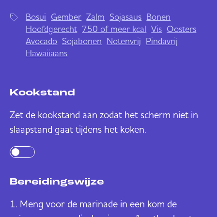
Bosui
Gember
Zalm
Sojasaus
Bonen
Hoofdgerecht
750 of meer kcal
Vis
Oosters
Avocado
Sojabonen
Notenvrij
Pindavrij
Hawaiiaans
Kookstand
Zet de kookstand aan zodat het scherm niet in
slaapstand gaat tijdens het koken.
Bereidingswijze
Meng voor de marinade in een kom de