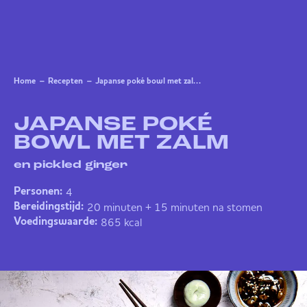
Home
Recepten
Japanse poké bowl met zalm en pickled ginger
JAPANSE POKÉ
BOWL MET ZALM
en pickled ginger
4
Personen:
20 minuten + 15 minuten na stomen
Bereidingstijd:
865 kcal
Voedingswaarde: