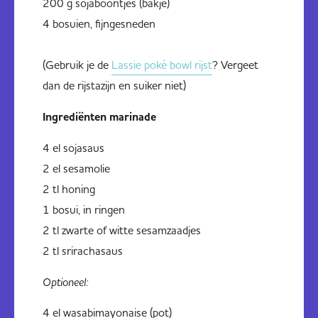
200 g sojaboontjes (bakje)
4 bosuien, fijngesneden
(Gebruik je de
Lassie poké bowl rijst
? Vergeet
dan de rijstazijn en suiker niet)
Ingrediënten marinade
4 el sojasaus
2 el sesamolie
2 tl honing
1 bosui, in ringen
2 tl zwarte of witte sesamzaadjes
2 tl srirachasaus
Optioneel:
4 el wasabimayonaise (pot)