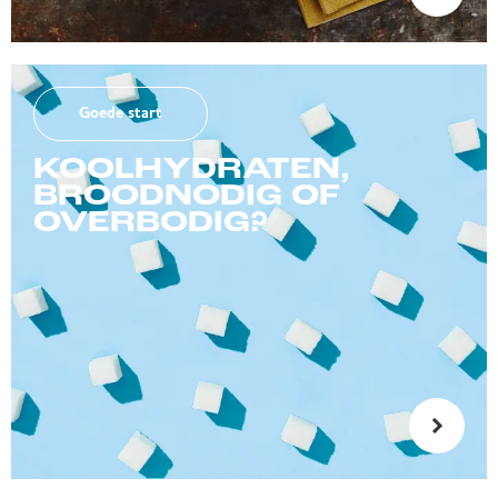
Goede start
KOOLHYDRATEN,
BROODNODIG OF
OVERBODIG?