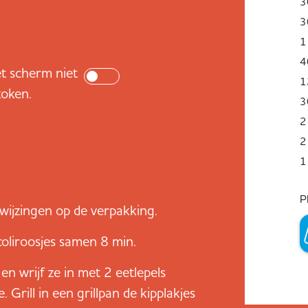
3
3
1
4
t scherm niet
1
koken.
3
2
2
1
P
nwijzingen op de verpakking.
oliroosjes samen 8 min.
en wrijf ze in met 2 eetlepels
. Grill in een grillpan de kipplakjes