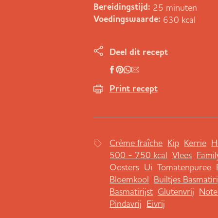
25 minuten
Bereidingstijd:
630 kcal
Voedingswaarde:
Deel dit recept
Print recept
Crème fraîche
Kip
Kerrie
H
500 - 750 kcal
Vlees
Famil
Oosters
Ui
Tomatenpuree
Bloemkool
Builtjes Basmatiri
Basmatirijst
Glutenvrij
Note
Pindavrij
Eivrij