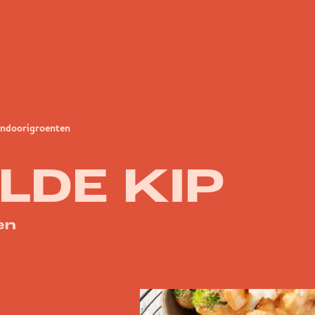
andoorigroenten
LDE KIP
en