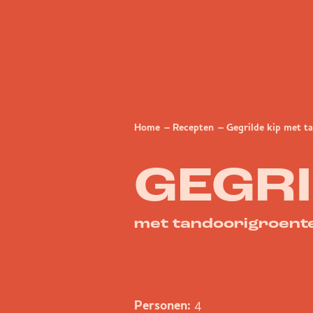
Home
Recepten
Gegrilde kip met t
GEGRI
met tandoorigroent
4
Personen: