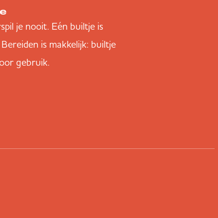
je
pil je nooit. Eén builtje is
ereiden is makkelijk: builtje
voor gebruik.