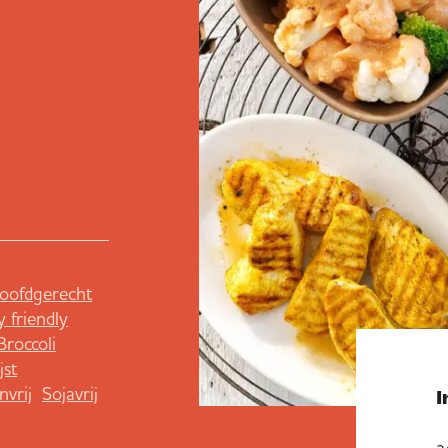
oofdgerecht
y friendly
Broccoli
jst
nvrij
Sojavrij