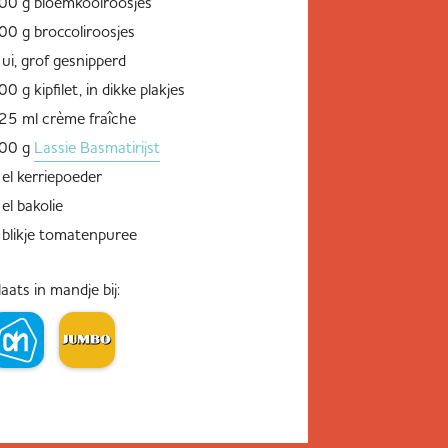
00 g bloemkoolroosjes
00 g broccoliroosjes
 ui, grof gesnipperd
00 g kipfilet, in dikke plakjes
25 ml crème fraîche
00 g
Lassie Basmatirijst
 el kerriepoeder
 el bakolie
 blikje tomatenpuree
laats in mandje bij: