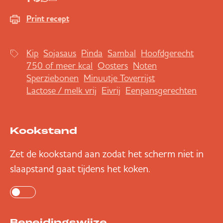
Print recept
Kip
Sojasaus
Pinda
Sambal
Hoofdgerecht
750 of meer kcal
Oosters
Noten
Sperziebonen
Minuutje Toverrijst
Lactose / melk vrij
Eivrij
Eenpansgerechten
Kookstand
Zet de kookstand aan zodat het scherm niet in
slaapstand gaat tijdens het koken.