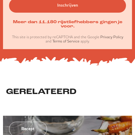
Inschrijven
Meer dan 11.180 rijstliefhebbers gingen je
voor.
This site is protected by reCAPTCHA and the Google
Privacy Policy
and
Terms of Service
apply.
GERELATEERD
Recept