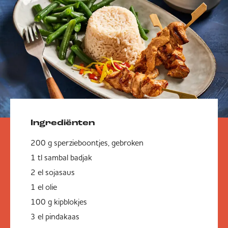
Ingrediënten
200 g sperzieboontjes, gebroken
1 tl sambal badjak
2 el sojasaus
1 el olie
100 g kipblokjes
3 el pindakaas