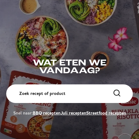
WAT ETEN WE
VANDAAG?
Snel naar:
BBQ recepten
Juli recepten
Streetfood recepten