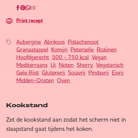
Print recept
Aubergine
Abrikoos
Pistachenoot
Granaatappel
Komijn
Peterselie
Rozijnen
Hoofdgerecht
500 - 750 kcal
Vegan
Mediterraans
Ui
Noten
Sherry
Vegetarisch
Gele Rijst
Glutenvrij
Sojavrij
Pindavrij
Eivrij
Midden-Oosten
Oven
Kookstand
Zet de kookstand aan zodat het scherm niet in
slaapstand gaat tijdens het koken.