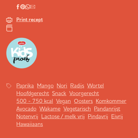
Print recept
Paprika
Mango
Nori
Radijs
Wortel
Hoofdgerecht
Snack
Voorgerecht
500 - 750 kcal
Vegan
Oosters
Komkommer
Avocado
Wakame
Vegetarisch
Pandanrijst
Notenvrij
Lactose / melk vrij
Pindavrij
Eivrij
Hawaiiaans