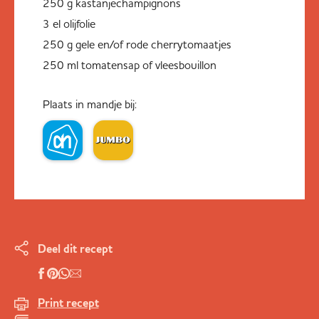
250 g kastanjechampignons
3 el olijfolie
250 g gele en/of rode cherrytomaatjes
250 ml tomatensap of vleesbouillon
Plaats in mandje bij:
Deel dit recept
Print recept