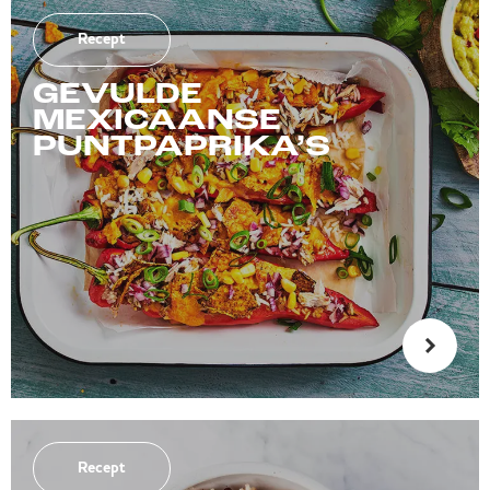
Recept
GEVULDE
MEXICAANSE
PUNTPAPRIKA’S
Recept