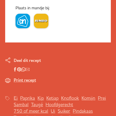
Plaats in mandje bij:
Deel dit recept
Print recept
Ei
Paprika
Kip
Ketjap
Knoflook
Komijn
Prei
Sambal
Taugé
Hoofdgerecht
750 of meer kcal
Ui
Suiker
Pindakaas