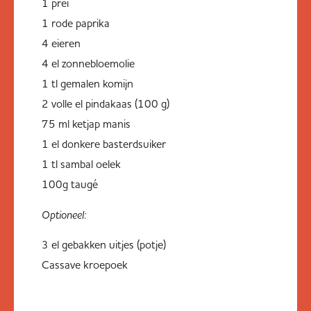
1 prei
1 rode paprika
4 eieren
4 el zonnebloemolie
1 tl gemalen komijn
2 volle el pindakaas (100 g)
75 ml ketjap manis
1 el donkere basterdsuiker
1 tl sambal oelek
100g taugé
Optioneel:
3 el gebakken uitjes (potje)
Cassave kroepoek