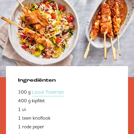
Ingrediënten
300 g
Lassie Toverrijst
400 g kipfilet
1 ui
1 teen knoflook
1 rode peper