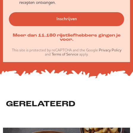
recepten ontvangen.
Inschrijven
Meer dan 11.180 rijstliefhebbers gingen je
voor.
This site is protected by reCAPTCHA and the Google
Privacy Policy
and
Terms of Service
apply.
GERELATEERD