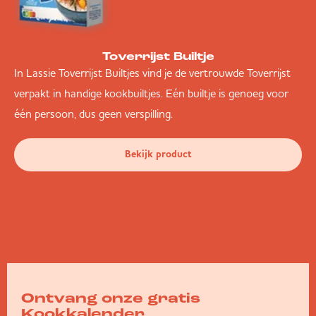
Toverrijst Builtje
In Lassie Toverrijst Builtjes vind je de vertrouwde Toverrijst
verpakt in handige kookbuiltjes. Eén builtje is genoeg voor
één persoon, dus geen verspilling.
Bekijk product
Ontvang onze gratis
Kookkalender