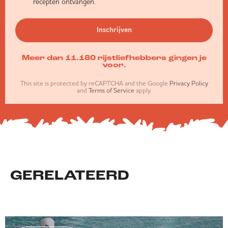
recepten ontvangen.
Inschrijven
Meer dan 11.180 rijstliefhebbers gingen je
voor.
This site is protected by reCAPTCHA and the Google
Privacy Policy
and
Terms of Service
apply.
GERELATEERD