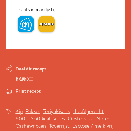
Plaats in mandje bij:
Deel dit recept
Print recept
Kip
Paksoi
Teriyakisaus
Hoofdgerecht
500 - 750 kcal
Vlees
Oosters
Ui
Noten
Cashewnoten
Toverrijst
Lactose / melk vrij