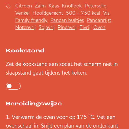
Citroen
Zalm
Kaas
Knoflook
Peterselie
Venkel
Hoofdgerecht
500 - 750 kcal
Vis
Family friendly
Pandan builtjes
Pandanrijst
Notenvrij
Sojavrij
Pindavrij
Eivrij
Oven
Kookstand
Zet de kookstand aan zodat het scherm niet in
slaapstand gaat tijdens het koken.
Bereidingswijze
Verwarm de oven voor op 175 °C. Vet een
ovenschaal in. Snijd een plan van de onderkant