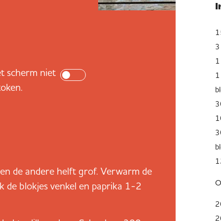
1
3 
1
t scherm niet
1
koken.
b
3
1
3
b
1
jn en de andere helft grof. Verwarm de
O
ak de blokjes venkel en paprika 1-2
2
2