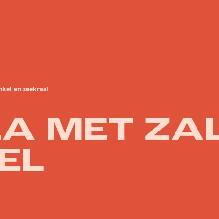
nkel en zeekraal
A MET ZA
EL