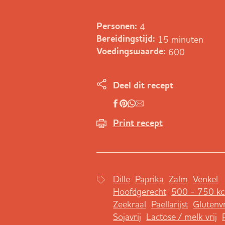
4
Personen:
15 minuten
Bereidingstijd:
600
Voedingswaarde:
Deel dit recept
Print recept
Dille
Paprika
Zalm
Venkel
Hoofdgerecht
500 - 750 kc
Zeekraal
Paellarijst
Glutenvr
Sojavrij
Lactose / melk vrij