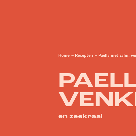
Home
Recepten
Paella met zalm, ve
PAELL
VENK
en zeekraal