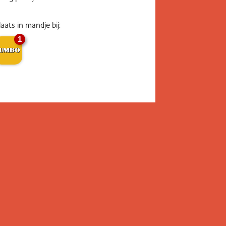
laats in mandje bij:
1