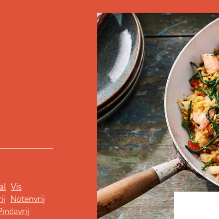
al
Vis
ij
Notenvrij
Pindavrij