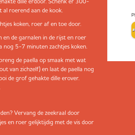
gehakte dille erdoor. Schenk er 300-
st al roerend aan de kook.
P
htjes koken, roer af en toe door.
m en de garnalen in de rijst en roer
la nog 5-7 minuten zachtjes koken.
breng de paella op smaak met wat
zout van zichzelf) en laat de paella nog
oi de grof gehakte dille erover.
.
den? Vervang de zeekraal door
es en roer gelijktijdig met de vis door