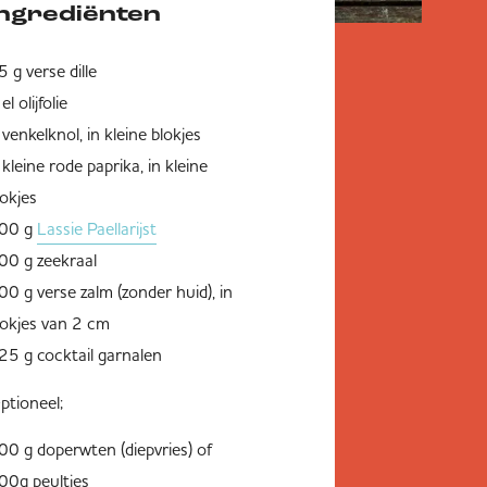
Ingrediënten
5 g verse dille
el olijfolie
 venkelknol, in kleine blokjes
 kleine rode paprika, in kleine
lokjes
00 g
Lassie Paellarijst
00 g zeekraal
00 g verse zalm (zonder huid), in
lokjes van 2 cm
25 g cocktail garnalen
ptioneel;
00 g doperwten (diepvries) of
00g peultjes