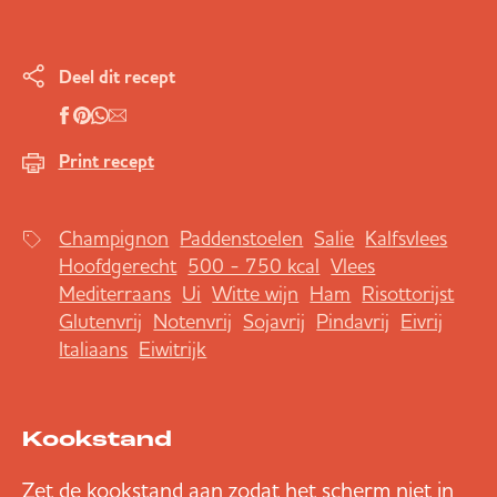
Deel dit recept
Print recept
Champignon
Paddenstoelen
Salie
Kalfsvlees
Hoofdgerecht
500 - 750 kcal
Vlees
Mediterraans
Ui
Witte wijn
Ham
Risottorijst
Glutenvrij
Notenvrij
Sojavrij
Pindavrij
Eivrij
Italiaans
Eiwitrijk
Kookstand
Zet de kookstand aan zodat het scherm niet in