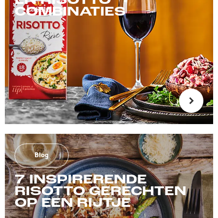
EN RISOTTO
COMBINATIES
Blog
7 INSPIRERENDE
RISOTTO GERECHTEN
OP EEN RIJTJE