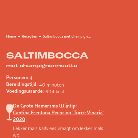
Home
Recepten
Saltimbocca met champignonrisotto
SALTIMBOCCA
met champignonrisotto
4
Personen:
40 minuten
Bereidingstijd:
604 kcal
Voedingswaarde:
De Grote Hamersma Wijntip:
Cantina Frentana Pecorino 'Torre Vinaria'
2020
Lekker mals kalfvlees vraagt om lekker mals
wit.