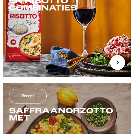
EN RISOTTO
COMBINATIES
Recept
SAFFRAANORZOTTO
MET