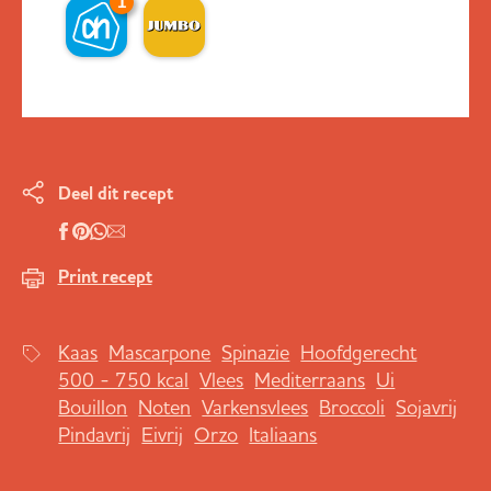
1
Deel dit recept
Print recept
Kaas
Mascarpone
Spinazie
Hoofdgerecht
500 - 750 kcal
Vlees
Mediterraans
Ui
Bouillon
Noten
Varkensvlees
Broccoli
Sojavrij
Pindavrij
Eivrij
Orzo
Italiaans