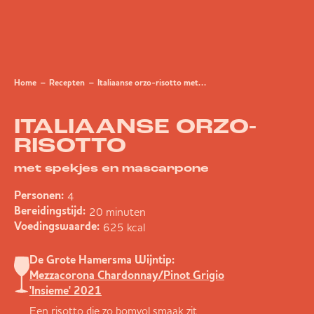
Home
Recepten
Italiaanse orzo-risotto met spekjes en mascarpone
ITALIAANSE ORZO-
RISOTTO
met spekjes en mascarpone
4
Personen:
20 minuten
Bereidingstijd:
625 kcal
Voedingswaarde:
De Grote Hamersma Wijntip:
Mezzacorona Chardonnay/Pinot Grigio
'Insieme' 2021
Een risotto die zo bomvol smaak zit,