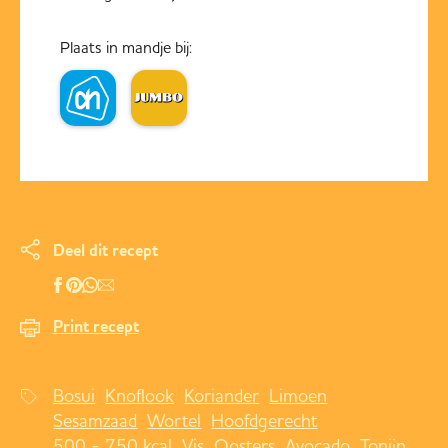
Plaats in mandje bij:
Deel dit recept
Print recept
Bosui
Knoflook
Koriander
Limoen
Sesamzaad
Wortel
Hoofdgerecht
500 - 750 kcal
Vis
Oosters
Avocado
Tonijn