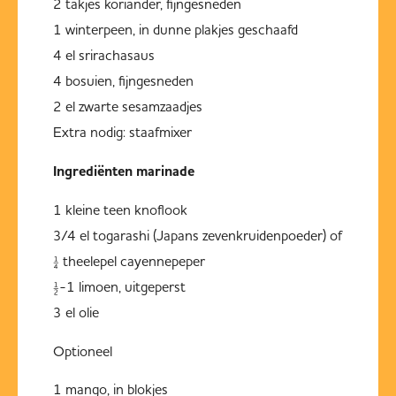
2 takjes koriander, fijngesneden
1 winterpeen, in dunne plakjes geschaafd
4 el srirachasaus
4 bosuien, fijngesneden
2 el zwarte sesamzaadjes
Extra nodig: staafmixer
Ingrediënten marinade
1 kleine teen knoflook
3/4 el togarashi (Japans zevenkruidenpoeder) of
¼ theelepel cayennepeper
½-1 limoen, uitgeperst
3 el olie
Optioneel
1 mango, in blokjes