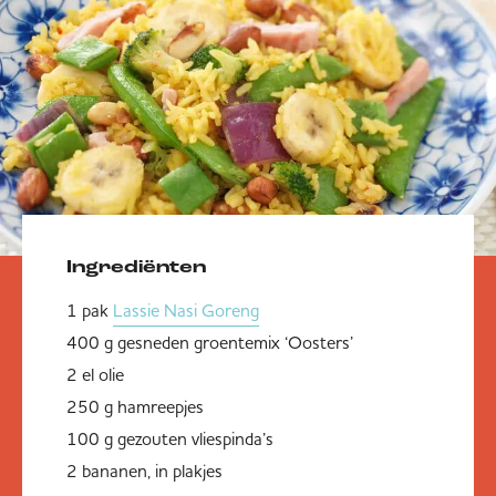
Ingrediënten
1 pak
Lassie Nasi Goreng
400 g gesneden groentemix ‘Oosters’
2 el olie
250 g hamreepjes
100 g gezouten vliespinda’s
2 bananen, in plakjes