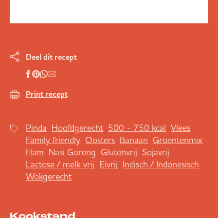
Deel dit recept
Print recept
Pinda
Hoofdgerecht
500 - 750 kcal
Vlees
Family friendly
Oosters
Banaan
Groentenmix
Ham
Nasi Goreng
Glutenvrij
Sojavrij
Lactose / melk vrij
Eivrij
Indisch / Indonesisch
Wokgerecht
Kookstand