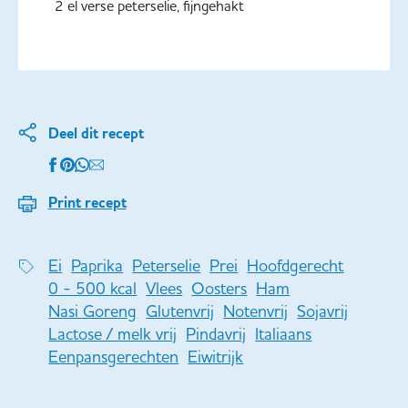
2 el verse peterselie, fijngehakt
Deel dit recept
Print recept
Ei
Paprika
Peterselie
Prei
Hoofdgerecht
0 - 500 kcal
Vlees
Oosters
Ham
Nasi Goreng
Glutenvrij
Notenvrij
Sojavrij
Lactose / melk vrij
Pindavrij
Italiaans
Eenpansgerechten
Eiwitrijk