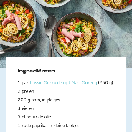
Ingrediënten
1 pak
Lassie Gekruide rijst Nasi Goreng
(250 g)
2 preien
200 g ham, in plakjes
3 eieren
3 el neutrale olie
1 rode paprika, in kleine blokjes