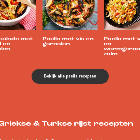
asalade met
Paella met vis en
Paella met 
l en
garnalen
en
len
warmgeroo
zalm
Bekijk alle paella recepten
Griekse & Turkse rijst recepten