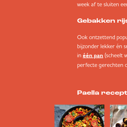
week af te sluiten ee
Gebakken rij
Ook ontzettend popul
bijzonder lekker én 
in
(scheelt 
één pan
perfecte gerechten o
Paella recep