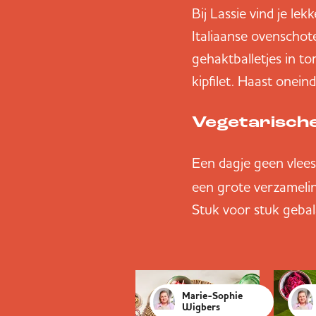
Bij Lassie vind je le
Italiaanse ovenschote
gehaktballetjes in t
kipfilet. Haast oneind
Vegetarische
Een dagje geen vlee
een grote verzameli
Stuk voor stuk gebala
Marie-Sophie
Wigbers