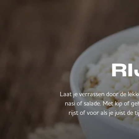
RI
Laat je verrassen door de lekk
nasi of salade. Met kip of g
rijst of voor als je juist d