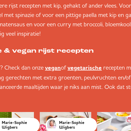
kkere rijst recepten met kip, gehakt of ander vlees. V
l met spinazie of voor een pittige paella met kip en g
omatensaus en voor een curry met broccoli, bloemkool
ig veel inspiratie!
 & vegan rijst recepten
s? Check dan onze
of
recepten me
vegan
vegetarische
ng gerechten met extra groenten, peulvruchten en/of
nceerde maaltijden waar je niks aan mist. Ook dat stuk
Marie-Sophie
Marie-Sophie
Wigbers
Wigbers