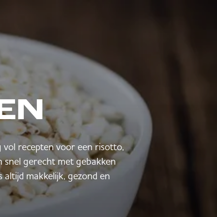
TEN
 vol recepten voor een risotto,
een snel gerecht met gebakken
s altijd makkelijk, gezond en