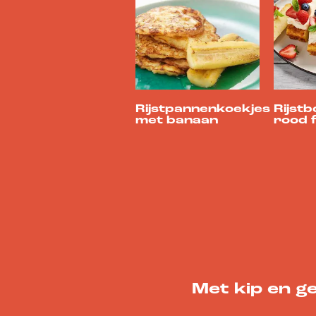
Rijstpannenkoekjes
Rijst
met banaan
rood f
Met kip en g