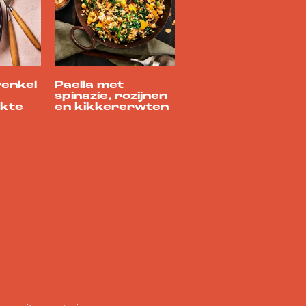
venkel
Paella met
spinazie, rozijnen
kte
en kikkererwten