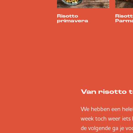
Risotto
Risot
primavera
Parm
Van risotto t
We hebben een helebo
week toch weer iets 
de volgende ga je vo