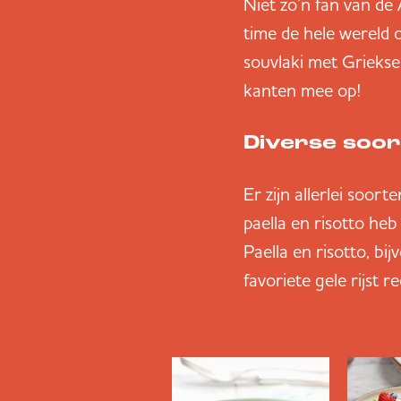
Niet zo’n fan van de
time de hele wereld 
souvlaki met Griekse 
kanten mee op!
Diverse soort
Er zijn allerlei soort
paella en risotto heb 
Paella en risotto, bi
favoriete gele rijst r