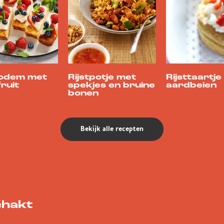
bodem met
Rijstpotje met
Rijsttaartj
ruit
spekjes en bruine
aardbeien
bonen
Bekijk alle recepten
ehakt