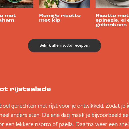
to met
Romige risotto
Risotto met
aham
met kip
spinazie, ei 
geitenkaas
Bekijk alle risotto recepten
ot rijstsalade
el gerechten met rijst voor je ontwikkeld. Zodat je 
heel anders eten. De ene dag maak je bijvoorbeeld een 
or een lekkere risotto of paella. Daarna weer een sne