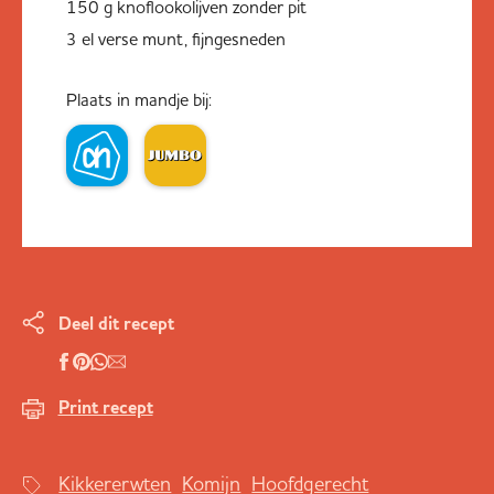
150 g knoflookolijven zonder pit
3 el verse munt, fijngesneden
Plaats in mandje bij:
Deel dit recept
Print recept
Kikkererwten
Komijn
Hoofdgerecht