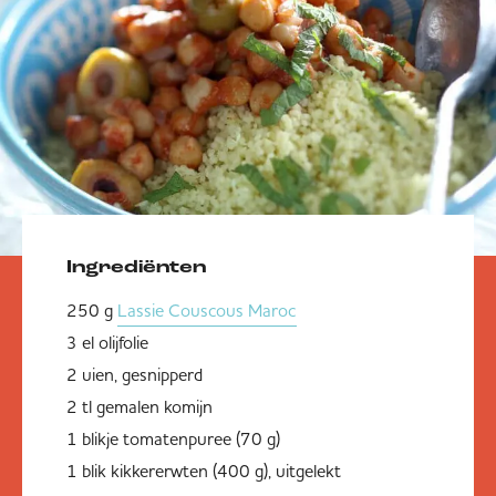
Ingrediënten
250 g
Lassie Couscous Maroc
3 el olijfolie
2 uien, gesnipperd
2 tl gemalen komijn
1 blikje tomatenpuree (70 g)
1 blik kikkererwten (400 g), uitgelekt