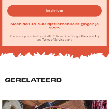
Inschrijven
Meer dan 11.180 rijstliefhebbers gingen je
voor.
This site is protected by reCAPTCHA and the Google
Privacy Policy
and
Terms of Service
apply.
GERELATEERD