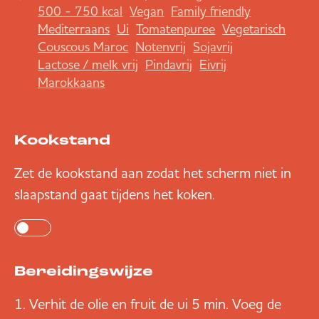
500 - 750 kcal
Vegan
Family friendly
Mediterraans
Ui
Tomatenpuree
Vegetarisch
Couscous Maroc
Notenvrij
Sojavrij
Lactose / melk vrij
Pindavrij
Eivrij
Marokkaans
Kookstand
Zet de kookstand aan zodat het scherm niet in
slaapstand gaat tijdens het koken.
Bereidingswijze
Verhit de olie en fruit de ui 5 min. Voeg de