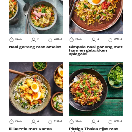
20 min
2
465 kcal
20 min
4
675 kcal
Nasi goreng met omelet
Simpele nasi goreng met
ham en gebakken
spiegelei
25 min
4
715 kcal
30 min
4
620 kcal
Ei kerrie met verse
Pittige Thaise rijst met