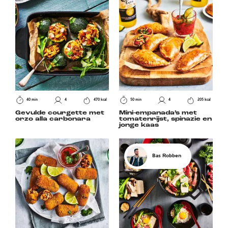
40 min
4
470 kcal
50 min
4
205 kcal
Gevulde courgette met
Mini-empanada’s met
orzo alla carbonara
tomatenrijst, spinazie en
jonge kaas
Bas Robben