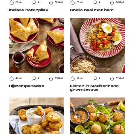
25 min
4
565 kcal
20 min
4
626 kcal
Indiase notenpilav
Snelle nasi met ham
45 min
4
190 kcal
30 min
4
515 kcal
Rijstempanada’s
Eieren in Mediterrane
groentesaus