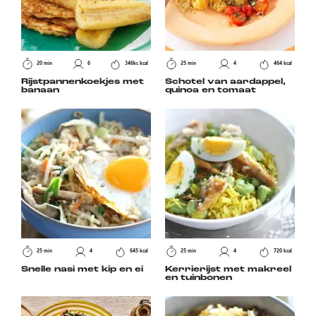
20 min
6
346kc kcal
25 min
4
464 kcal
Rijstpannenkoekjes met
Schotel van aardappel,
banaan
quinoa en tomaat
25 min
4
645 kcal
25 min
4
720 kcal
Snelle nasi met kip en ei
Kerrierijst met makreel
en tuinbonen