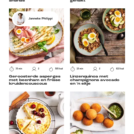
ananas
gehakt
Janneke Philippi
35 min
2
505 kcal
15 min
2
615 kcal
Geroosterde asperges
Linzenquinoa met
met beenham en frisse
champignons avocado
kruidencouscous
en 'n eitje