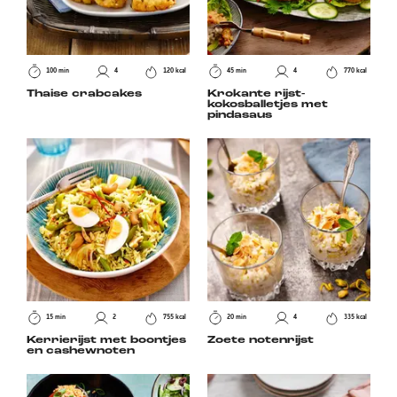
100 min
4
120 kcal
45 min
4
770 kcal
Thaise crabcakes
Krokante rijst-
kokosballetjes met
pindasaus
15 min
2
755 kcal
20 min
4
335 kcal
Kerrierijst met boontjes
Zoete notenrijst
en cashewnoten