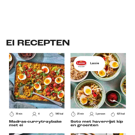
EI
RECEPTEN
Lassie
30 min
4
540 kcal
25 min
1 persoon
625 kcal
Madras-currytraybake
Soto met haverrijst kip
met ei
en groenten