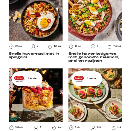
10 min
2
475 kcal
15 min
2
750 kcal
Snelle havernasi met ‘n
Snelle haverkedgeree
spiegelei
met gerookte makreel,
prei en rozijnen
Lassie
Lassie
185 min
8
kcal
0 min
6-8
kcal