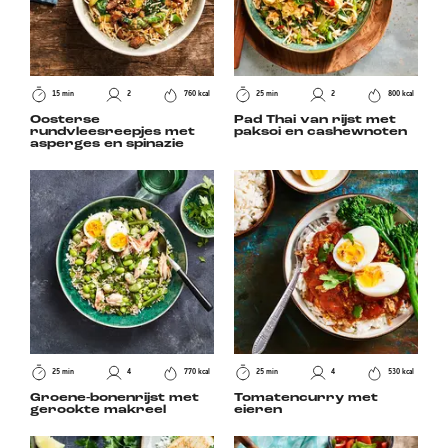
15 min
2
760 kcal
25 min
2
800 kcal
Oosterse
Pad Thai van rijst met
rundvleesreepjes met
paksoi en cashewnoten
asperges en spinazie
25 min
4
770 kcal
25 min
4
530 kcal
Groene-bonenrijst met
Tomatencurry met
gerookte makreel
eieren