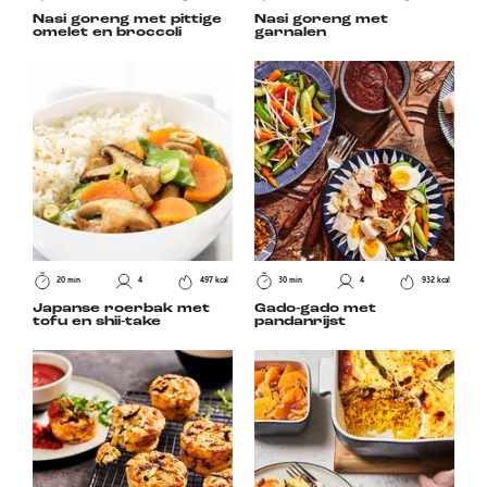
Nasi goreng met pittige
Nasi goreng met
omelet en broccoli
garnalen
20 min
4
497 kcal
30 min
4
932 kcal
Japanse roerbak met
Gado-gado met
tofu en shii-take
pandanrijst