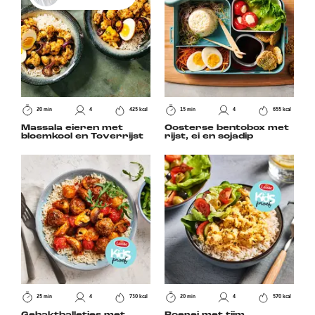
20 min
4
425 kcal
15 min
4
655 kcal
Massala eieren met
Oosterse bentobox met
bloemkool en Toverrijst
rijst, ei en sojadip
25 min
4
730 kcal
20 min
4
570 kcal
Gehaktballetjes met
Roerei met tijm,