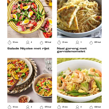
30 min
4
585 kcal
15 min
3
605 kcal
Salade Niçoise met rijst
Nasi goreng met
garnalenomelet
30 min
4
670 kcal
25 min
4
418 kcal