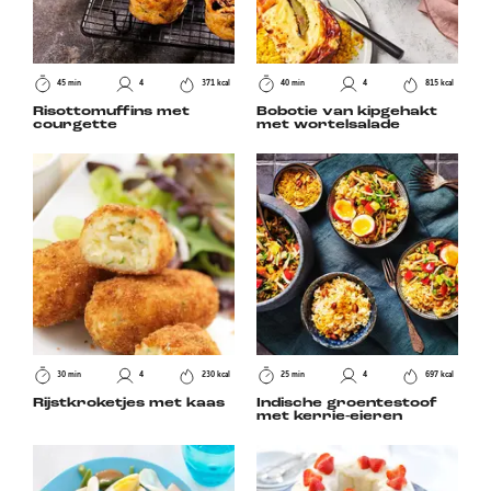
45 min
4
371 kcal
40 min
4
815 kcal
Risottomuffins met
Bobotie van kipgehakt
courgette
met wortelsalade
30 min
4
230 kcal
25 min
4
697 kcal
Rijstkroketjes met kaas
Indische groentestoof
met kerrie-eieren