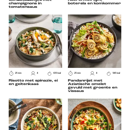
champignons in
botersla en komkommer
tomatensaus
25 min
4
635 kcal
25 min
4
545 kcal
Risotto met spinazie, ei
Pandanrijst met
en geitenkaas
Aziatische omelet
gevuld met groente en
vissaus