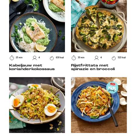
25 min
4
630 kcal
30 min
4
515 kcal
Kabeljauw met
Rijstfrittata met
korianderkokossaus
spinazie en broccoli