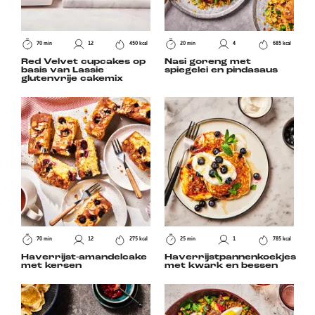
70 min
12
450 kcal
20 min
4
685 kcal
Red Velvet cupcakes op
Nasi goreng met
basis van Lassie
spiegelei en pindasaus
glutenvrije cakemix
70 min
12
275 kcal
25 min
1
785 kcal
Haverrijst-amandelcake
Haverrijstpannenkoekjes
met kersen
met kwark en bessen