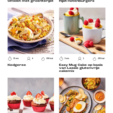
Omelet met groenterijst
Rijst-notenburgers
35 min
4
650 kcal
5 min
1
295 kcal
Kedgeree
Easy Mug Cake op basis
van Lassie glutenvrije
cakemix