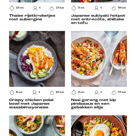
120 min
4
135 kcal
35 min
4
764 kcal
Thaise rijstkroketjes
Japanse sukiyaki hotpot
met aubergine
met entrecôte, shiitake
en tofu
40 min
4
825 kcal
30 min
4
775 kcal
Crispy chicken poké
Nasi goreng met kip
bowl met Japanse
pindasaus en een
wasabimayonaise
gebakken eitje