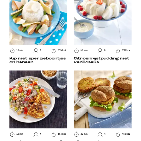
10 min
1
595 kcal
60 min
6
199 kcal
Kip met sperzieboontjes
Citroenrijstpudding met
en banaan
vanillesaus
15 min
4
554 kcal
20 min
4
455 kcal