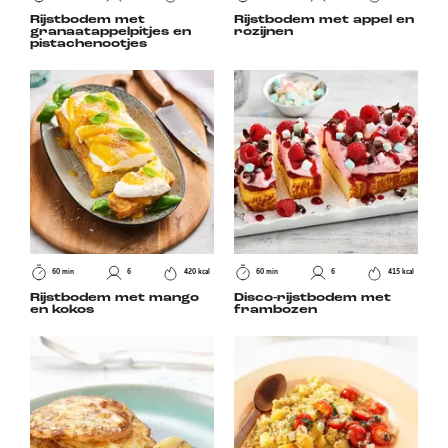
Rijstbodem met
Rijstbodem met appel en
granaatappelpitjes en
rozijnen
pistachenootjes
60 min
6
420 kcal
60 min
6
415 kcal
Rijstbodem met mango
Disco-rijstbodem met
en kokos
frambozen