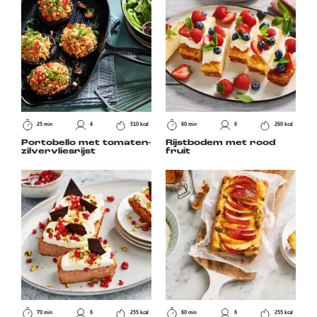
25 min
4
510 kcal
60 min
6
260 kcal
Portobello met tomaten-
Rijstbodem met rood
zilvervliesrijst
fruit
70 min
6
255 kcal
60 min
6
255 kcal