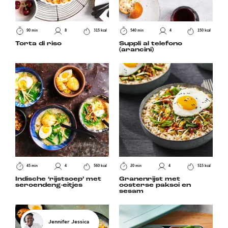
90 min
8
315 kcal
540 min
4
150 kcal
Torta di riso
Suppli al telefono
(arancini)
45 min
4
560 kcal
20 min
4
515 kcal
Indische ‘rijstsoep’ met
Granenrijst met
seroendeng-eitjes
oosterse paksoi en
sesam
Jennifer Jessica