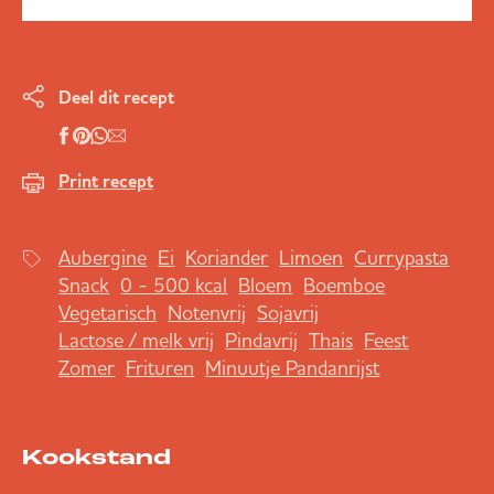
Deel dit recept
Print recept
Aubergine
Ei
Koriander
Limoen
Currypasta
Snack
0 - 500 kcal
Bloem
Boemboe
Vegetarisch
Notenvrij
Sojavrij
Lactose / melk vrij
Pindavrij
Thais
Feest
Zomer
Frituren
Minuutje Pandanrijst
Kookstand