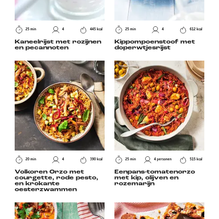
25 min
4
445 kcal
25 min
4
612 kcal
Kaneelrijst met rozijnen
Kippompoenstoof met
en pecannoten
doperwtjesrijst
20 min
4
390 kcal
25 min
4 personen
515 kcal
Volkoren Orzo met
Eenpans-tomatenorzo
courgette, rode pesto,
met kip, olijven en
en krokante
rozemarijn
oesterzwammen