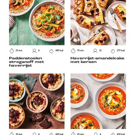
25 min
4
490 kcal
70 min
12
275 kcal
Paddenstoelen
Haverrijst-amandelcake
stroganoff met
met kersen
haverrijst
30 min
4
420 kcal
25 min
4
430 kcal