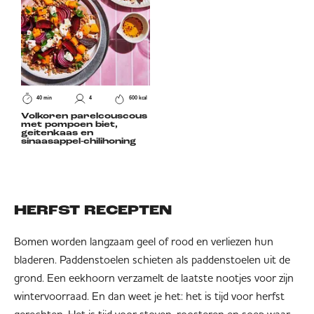
40 min
4
600 kcal
Volkoren parelcouscous
met pompoen biet,
geitenkaas en
sinaasappel-chilihoning
HERFST RECEPTEN
Bomen worden langzaam geel of rood en verliezen hun
bladeren. Paddenstoelen schieten als paddenstoelen uit de
grond. Een eekhoorn verzamelt de laatste nootjes voor zijn
wintervoorraad. En dan weet je het: het is tijd voor herfst
gerechten. Het is tijd voor stoven, roosteren en soep waar