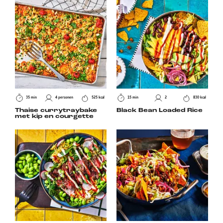
35 min
4 personen
525 kcal
15 min
2
830 kcal
Thaise currytraybake
Black Bean Loaded Rice
met kip en courgette