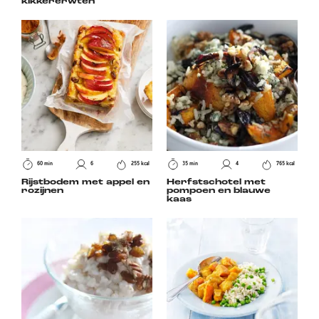
kikkererwten
60 min
6
255 kcal
35 min
4
765 kcal
Rijstbodem met appel en
Herfstschotel met
rozijnen
pompoen en blauwe
kaas