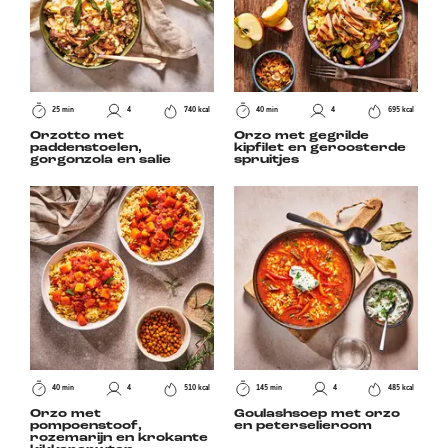
25 min
4
740 kcal
40 min
4
695 kcal
Orzotto met
Orzo met gegrilde
paddenstoelen,
kipfilet en geroosterde
gorgonzola en salie
spruitjes
40 min
4
510 kcal
145 min
4
485 kcal
Orzo met
Goulashsoep met orzo
pompoenstoof,
en peterselieroom
rozemarijn en krokante