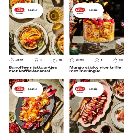
Lassie
Lassie
105 min
8
kcal
185 min
8
kcal
Banoffee rijsttaartjes
Mango sticky rice trifle
met koffiekaramel
met meringue
Lassie
Lassie