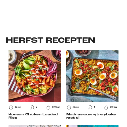
HERFST
RECEPTEN
35 min
2
670 kcal
30 min
4
540 kcal
Korean Chicken Loaded
Madras-currytraybake
Rice
met ei