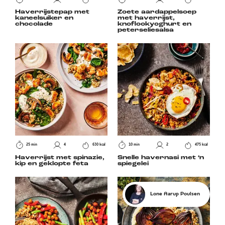
Haverrijstepap met
Zoete aardappelsoep
kaneelsuiker en
met haverrijst,
chocolade
knoflookyoghurt en
peterseliesalsa
25 min
4
630 kcal
10 min
2
475 kcal
Haverrijst met spinazie,
Snelle havernasi met ‘n
kip en geklopte feta
spiegelei
Lone Aarup Poulsen