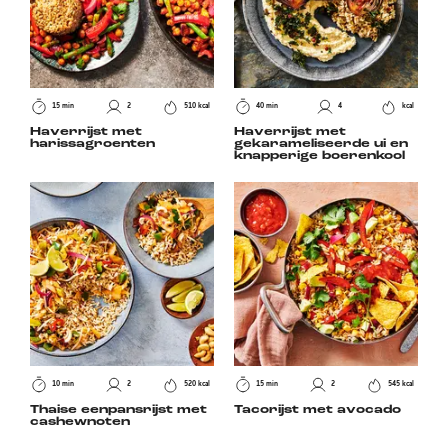
15 min
2
510 kcal
40 min
4
kcal
Haverrijst met
Haverrijst met
harissagroenten
gekarameliseerde ui en
knapperige boerenkool
10 min
2
520 kcal
15 min
2
545 kcal
Thaise eenpansrijst met
Tacorijst met avocado
cashewnoten