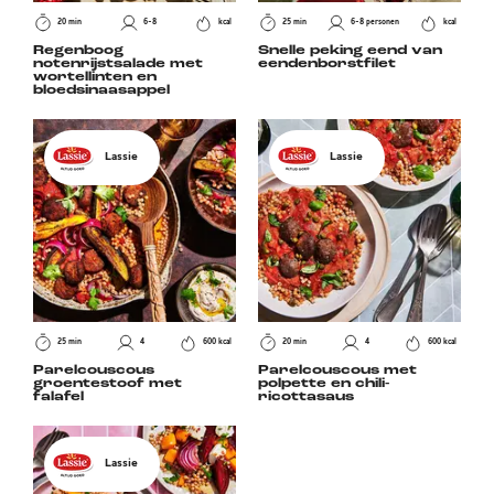
20 min
6-8
kcal
25 min
6-8 personen
kcal
Regenboog
Snelle peking eend van
notenrijstsalade met
eendenborstfilet
wortellinten en
bloedsinaasappel
Lassie
Lassie
25 min
4
600 kcal
20 min
4
600 kcal
Parelcouscous
Parelcouscous met
groentestoof met
polpette en chili-
falafel
ricottasaus
Lassie