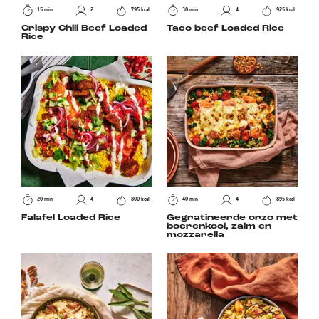
15 min
2
795 kcal
30 min
4
925 kcal
Crispy Chili Beef Loaded
Taco beef Loaded Rice
Rice
20 min
4
800 kcal
40 min
4
895 kcal
Falafel Loaded Rice
Gegratineerde orzo met
boerenkool, zalm en
mozzarella