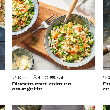
20 min
4
662 kcal
1
Risotto met zalm en
Pa
courgette
ze