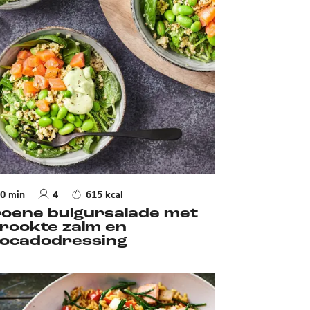
0 min
4
615 kcal
oene bulgursalade met
rookte zalm en
ocadodressing