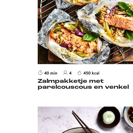
40 min
4
450 kcal
Zalmpakketje met
parelcouscous en venkel