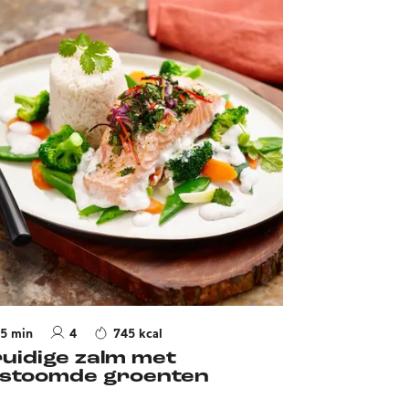
5 min
4
745 kcal
uidige zalm met
stoomde groenten