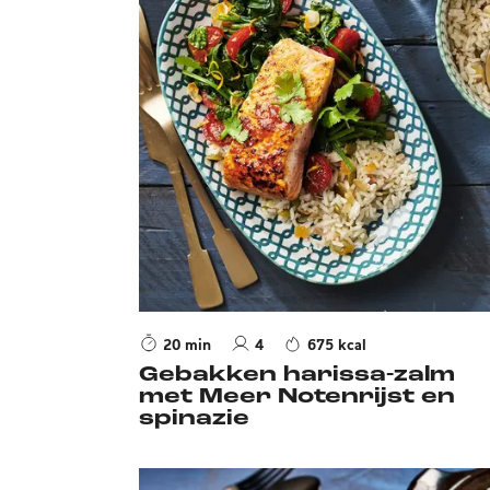
20 min
4
675 kcal
Gebakken harissa-zalm
met Meer Notenrijst en
spinazie