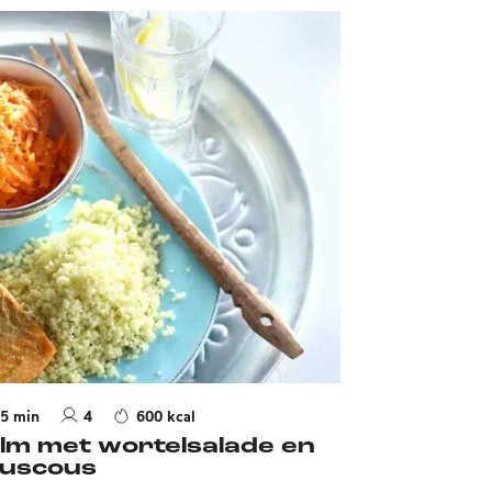
5 min
4
600 kcal
lm met wortelsalade en
uscous