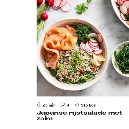
25 min
4
515 kcal
Japanse rijstsalade met
zalm