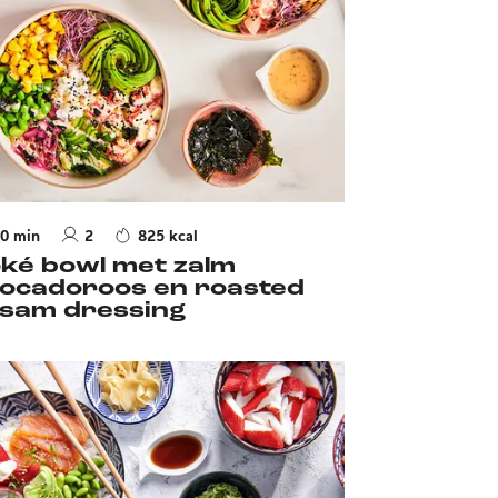
0 min
2
825 kcal
ké bowl met zalm
ocadoroos en roasted
sam dressing