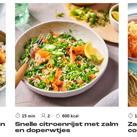
15 min
2
600 kcal
1
en
Snelle citroenrijst met zalm
Za
en doperwtjes
co