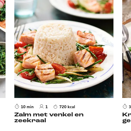
10 min
1
720 kcal
3
Zalm met venkel en
Kr
zeekraal
ge