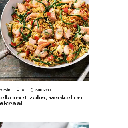
5 min
4
600 kcal
ella met zalm, venkel en
ekraal