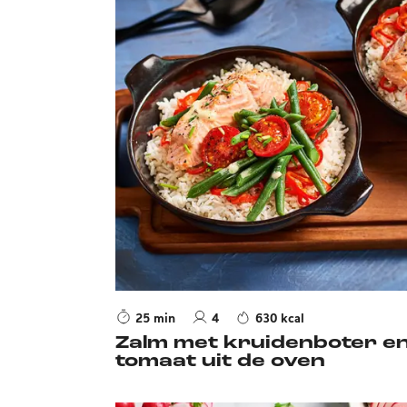
25 min
4
630 kcal
Zalm met kruidenboter e
tomaat uit de oven