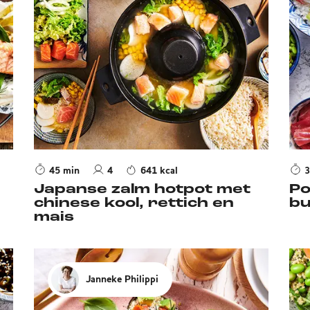
45 min
4
641 kcal
3
Japanse zalm hotpot met
Po
chinese kool, rettich en
bu
mais
Janneke Philippi