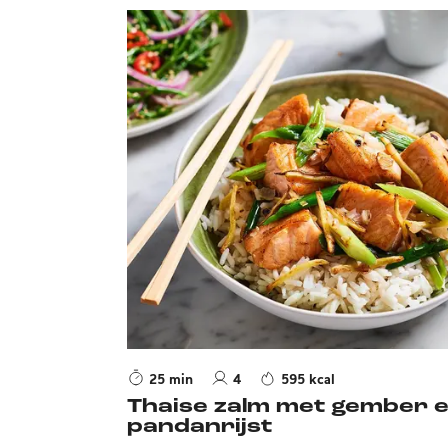
25 min
4
595 kcal
Thaise zalm met gember 
pandanrijst