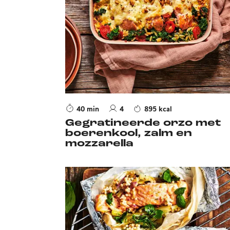
40 min
4
895 kcal
Gegratineerde orzo met
boerenkool, zalm en
mozzarella