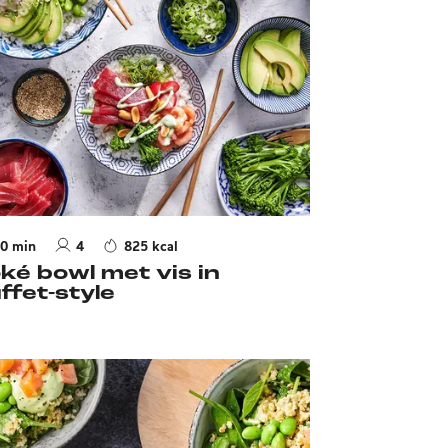
0 min
4
825 kcal
ké bowl met vis in
ffet-style