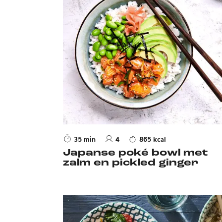
35 min
4
865 kcal
Japanse poké bowl met
zalm en pickled ginger