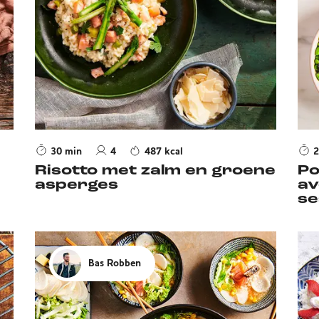
30 min
4
487 kcal
2
Risotto met zalm en groene
Po
asperges
av
se
Bas Robben