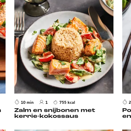
10 min
1
755 kcal
2
n
Zalm en snijbonen met
Po
kerrie-kokossaus
en