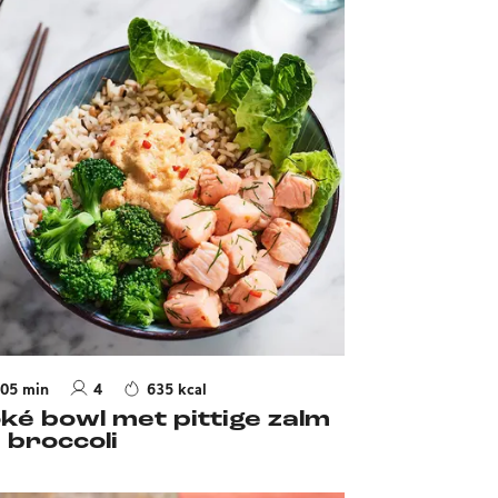
05 min
4
635 kcal
ké bowl met pittige zalm
 broccoli