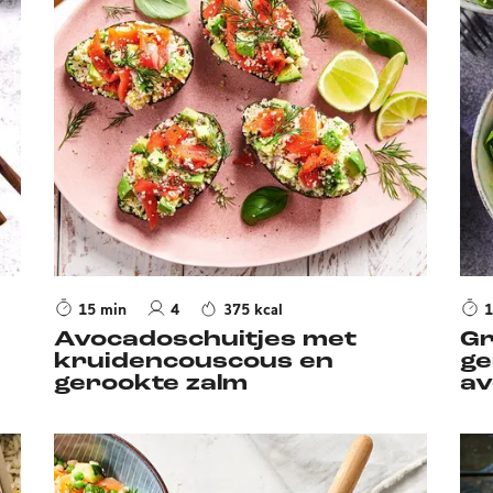
15 min
4
375 kcal
1
Avocadoschuitjes met
Gr
kruidencouscous en
ge
gerookte zalm
av