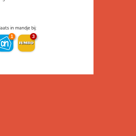
laats in mandje bij:
1
3