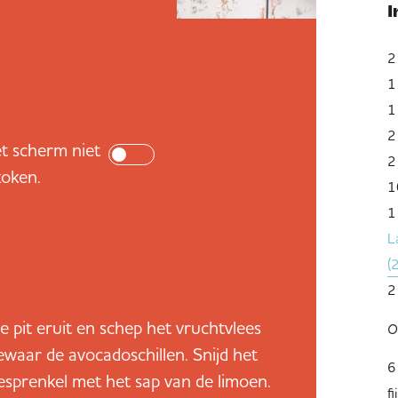
e
2
1
1
2
t scherm niet
2 
koken.
1
1
L
(
2 
e pit eruit en schep het vruchtvlees
O
Bewaar de avocadoschillen. Snijd het
6
esprenkel met het sap van de limoen.
f