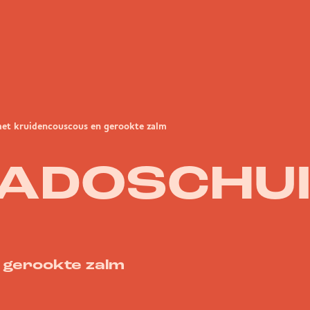
et kruidencouscous en gerookte zalm
ADOSCHUI
 gerookte zalm