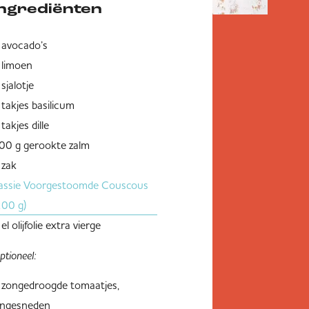
Ingrediënten
 avocado’s
 limoen
 sjalotje
 takjes basilicum
takjes dille
00 g gerookte zalm
 zak
assie Voorgestoomde Couscous
200 g)
el olijfolie extra vierge
ptioneel:
 zongedroogde tomaatjes,
ijngesneden