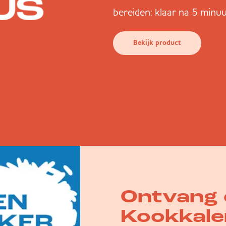
bereiden: klaar na 5 minuu
Bekijk product
Ontvang 
Kookkale