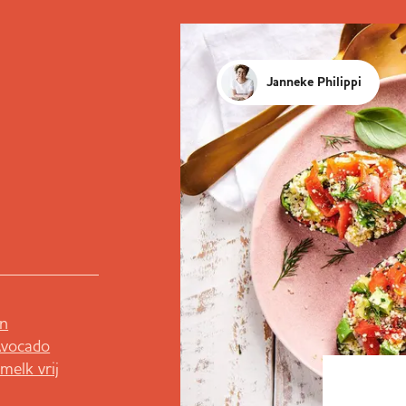
Janneke Philippi
n
vocado
melk vrij