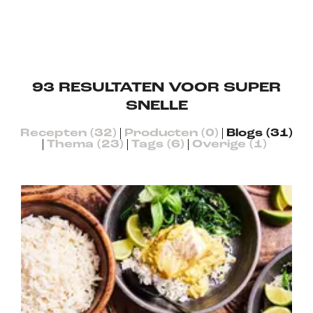
93
RESULTATEN VOOR SUPER
SNELLE
Recepten (32)
Producten (0)
Blogs (31)
Thema (23)
Tags (6)
Overige (1)