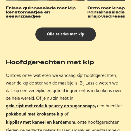
Frisse quinoasalade met kip
Orzo met knappe
kerstomaatjes en
romainesalade ki
sesamzaadjes
ansjovisdressing
Alle salades met kip
Hoofdgerechten met kip
Ontdek onze ‘wat eten we vandaag kip’ hoofdgerechten,
waar de kip de ster van de maaltijd is. Bij Lassie weten we
dat kip een veelzijdig en geliefd ingrediënt is in keukens over
de hele wereld. Of je nu zin hebt in
een heerlijke
gele rijst met rode kipcurry en sugar snaps,
of
pokébowl met krokante kip
, onze hoofdgerechten
kippilav met kaneel en kardemom
bieden de perfecte balans tussen smaak en voedzaamheid.