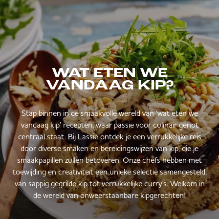
WAT ETEN WE
VANDAAG KIP?
Stap binnen in de smaakvolle wereld van ‘wat eten we
vandaag kip’ recepten, waar passie voor culinair genot
centraal staat. Bij Lassie ontdek je een verrukkelijke reis
door diverse smaken en bereidingswijzen van kip, die je
smaakpapillen zullen betoveren. Onze chefs hebben met
toewijding en creativiteit een unieke selectie samengesteld,
van sappig gegrilde kip tot verrukkelijke curry's. Welkom in
de wereld van onweerstaanbare kipgerechten!