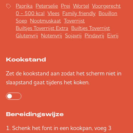
Paprika
Peterselie
Prei
Wortel
Voorgerecht
0 - 500 kcal
Vlees
Family friendly
Bouillon
Soep
Nootmuskaat
Toverrijst
Builtjes Toverrijst Extra
Builtjes Toverrijst
Glutenvrij
Notenvrij
Sojavrij
Pindavrij
Eivrij
Kookstand
Zet de kookstand aan zodat het scherm niet in
slaapstand gaat tijdens het koken.
Bereidingswijze
Schenk het font in een kookpan, voeg 3