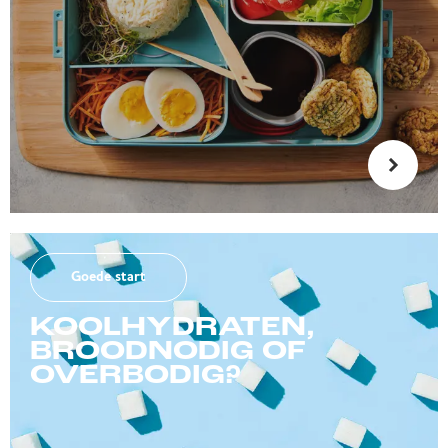
Goede start
KOOLHYDRATEN,
BROODNODIG OF
OVERBODIG?