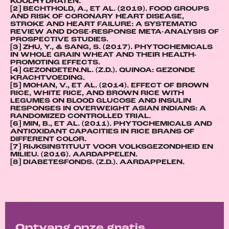
KOOLHYDRATEN.
[2] BECHTHOLD, A., ET AL. (2019). FOOD GROUPS
AND RISK OF CORONARY HEART DISEASE,
STROKE AND HEART FAILURE: A SYSTEMATIC
REVIEW AND DOSE-RESPONSE META-ANALYSIS OF
PROSPECTIVE STUDIES.
[3] ZHU, Y., & SANG, S. (2017). PHYTOCHEMICALS
IN WHOLE GRAIN WHEAT AND THEIR HEALTH‐
PROMOTING EFFECTS.
[4] GEZONDETEN.NL. (Z.D.). QUINOA: GEZONDE
KRACHTVOEDING.
[5] MOHAN, V., ET AL. (2014). EFFECT OF BROWN
RICE, WHITE RICE, AND BROWN RICE WITH
LEGUMES ON BLOOD GLUCOSE AND INSULIN
RESPONSES IN OVERWEIGHT ASIAN INDIANS: A
RANDOMIZED CONTROLLED TRIAL.
[6] MIN, B., ET AL. (2011). PHYTOCHEMICALS AND
ANTIOXIDANT CAPACITIES IN RICE BRANS OF
DIFFERENT COLOR.
[7] RIJKSINSTITUUT VOOR VOLKSGEZONDHEID EN
MILIEU. (2016). AARDAPPELEN.
[8] DIABETESFONDS. (Z.D.). AARDAPPELEN.
Ontvang onze gratis