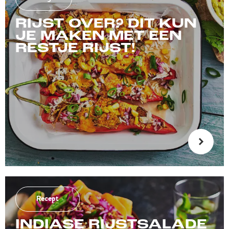
RIJST OVER? DIT KUN
JE MAKEN MET EEN
RESTJE RIJST!
Recept
INDIASE RIJSTSALADE