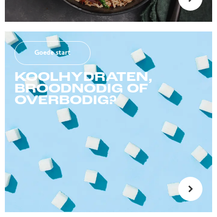
Goede start
KOOLHYDRATEN,
BROODNODIG OF
OVERBODIG?