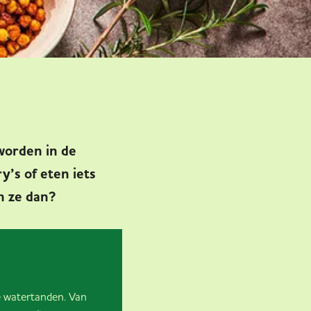
worden in de
’s of eten iets
jn ze dan?
te watertanden. Van