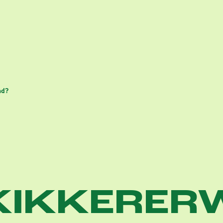
nd?
 KIKKERER