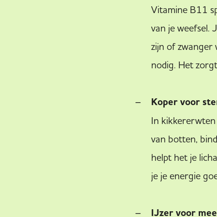
Vitamine B11 spe
van je weefsel. 
zijn of zwanger
nodig. Het zor
Koper voor st
In kikkererwten 
van botten, bin
helpt het je lic
je je energie go
IJzer voor me