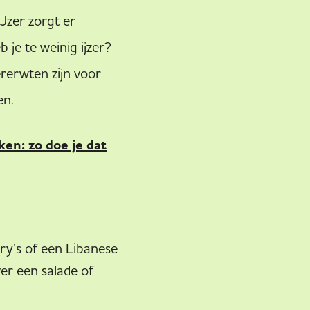
IJzer zorgt er
 je te weinig ijzer?
kererwten zijn voor
en.
en: zo doe je dat
ry’s of een Libanese
er een salade of