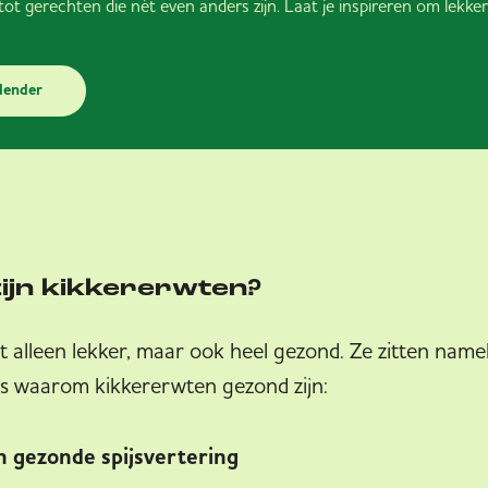
 tot gerechten die nét even anders zijn. Laat je inspireren om lekke
lender
ijn kikkererwten?
t alleen lekker, maar ook heel gezond. Ze zitten namel
 is waarom kikkererwten gezond zijn:
n gezonde spijsvertering