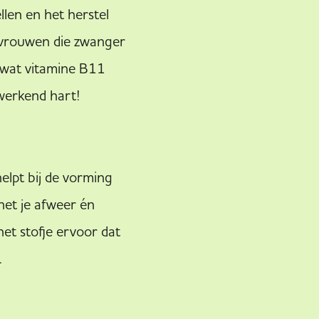
llen en het herstel
r vrouwen die zwanger
l wat vitamine B11
 werkend hart!
helpt bij de vorming
het je afweer én
het stofje ervoor dat
n.