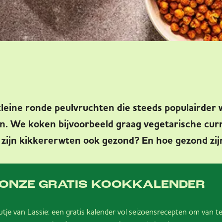
kleine ronde peulvruchten die steeds populairder 
. We koken bijvoorbeeld graag vegetarische curry
zijn kikkererwten ook gezond? En hoe gezond zi
ONZE GRATIS KOOKKALENDER
autje van Lassie: een gratis kalender vol seizoensrecepten om van 