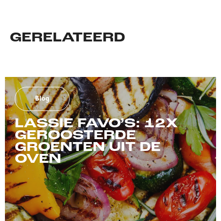
GERELATEERD
Blog
LASSIE FAVO’S: 12X
GEROOSTERDE
GROENTEN UIT DE
OVEN