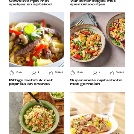
Gewokte rijst met
Varkensreepjes met
spekjes en spitskool
sperzieboontjes
10 min
2
795 kcal
15 min
4
394 kcal
Pittige biefstuk met
Supersnelle rijstschotel
paprika en ananas
met garnalen