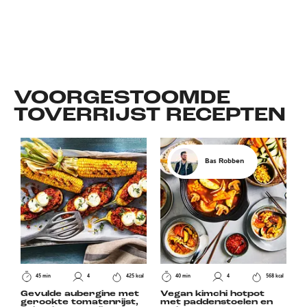
VOORGESTOOMDE
TOVERRIJST
RECEPTEN
Bas Robben
45 min
4
425 kcal
40 min
4
568 kcal
Gevulde aubergine met
Vegan kimchi hotpot
gerookte tomatenrijst,
met paddenstoelen en