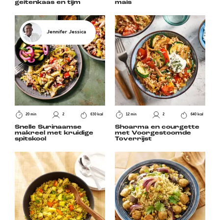
geitenkaas en tijm
mais
Jennifer Jessica
20 min
2
630 kcal
12 min
2
640 kcal
Snelle Surinaamse
Shoarma en courgette
makreel met kruidige
met Voorgestoomde
spitskool
Toverrijst