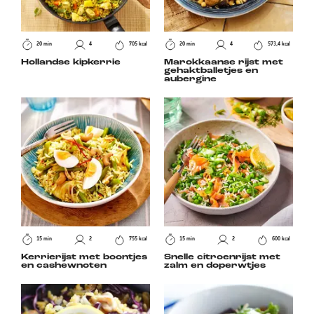
20 min
4
705 kcal
20 min
4
573,4 kcal
Hollandse kipkerrie
Marokkaanse rijst met
gehaktballetjes en
aubergine
15 min
2
755 kcal
15 min
2
600 kcal
Kerrierijst met boontjes
Snelle citroenrijst met
en cashewnoten
zalm en doperwtjes