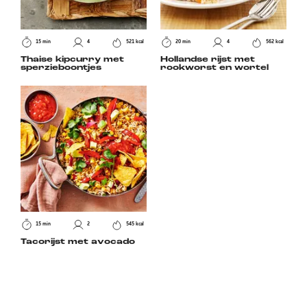
15 min
4
521 kcal
20 min
4
562 kcal
Thaise kipcurry met
Hollandse rijst met
sperzieboontjes
rookworst en wortel
15 min
2
545 kcal
Tacorijst met avocado