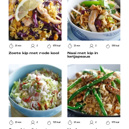
15 min
2
670 kcal
15 min
2
550 kcal
Zoete kip met rode kool
Nasi met kip in
ketjapsaus
15 min
2
725 kcal
15 min
2
575 kcal