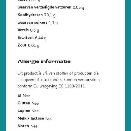
0,06 g
waarvan verzadigde vetzuren
79,1 g
Koolhydraten
1,1 g
waarvan suikers
0,5 g
Vezels
6,44 g
Eiwitten
0,01 g
Zout
Allergie informatie
Dit product is vrij van stoffen of producten die
allergieën of intoleranties kunnen veroorzaken,
conform EU wetgeving EC 1169/2011.
Nee
EI
Nee
Gluten
Nee
Lupine
Nee
Melk / lactose
Nee
Noten