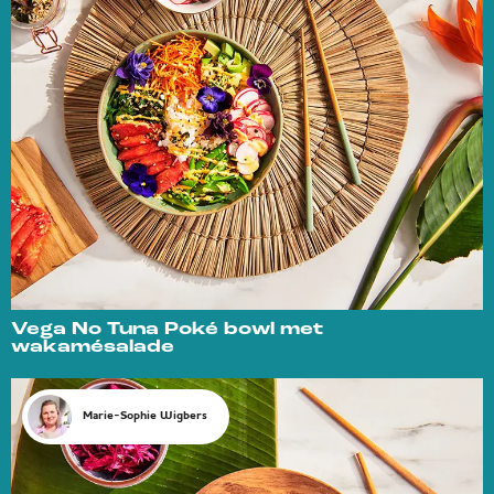
Vega No Tuna Poké bowl met
wakamésalade
Marie-Sophie Wigbers