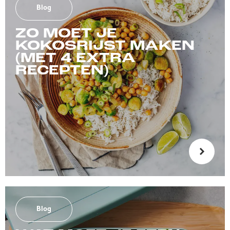
Blog
ZO MOET JE
KOKOSRIJST MAKEN
(MET 4 EXTRA
RECEPTEN)
Blog