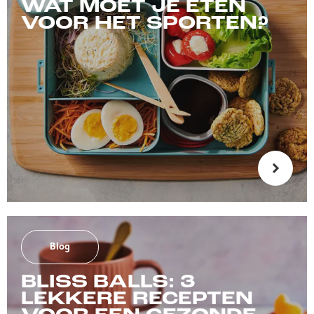
WAT MOET JE ETEN
VOOR HET SPORTEN?
Blog
BLISS BALLS: 3
LEKKERE RECEPTEN