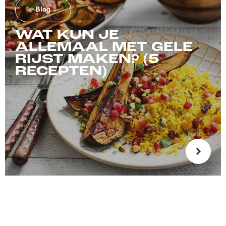
Blog
WAT KUN JE
ALLEMAAL MET GELE
RIJST MAKEN? (5
RECEPTEN)