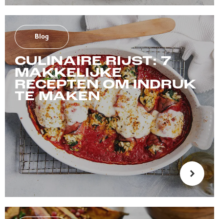
Blog
CULINAIRE RIJST: 7
MAKKELIJKE
RECEPTEN OM INDRUK
TE MAKEN