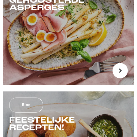
GEROOSTERDE
ASPERGES
Blog
FEESTELIJKE
RECEPTEN!