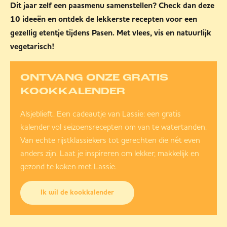
Dit jaar zelf een paasmenu samenstellen? Check dan deze
10 ideeën en ontdek de lekkerste recepten voor een
gezellig etentje tijdens Pasen. Met vlees, vis en natuurlijk
vegetarisch!
ONTVANG ONZE GRATIS
KOOKKALENDER
Alsjeblieft. Een cadeautje van Lassie: een gratis
kalender vol seizoensrecepten om van te watertanden.
Van echte rijstklassiekers tot gerechten die nét even
anders zijn. Laat je inspireren om lekker, makkelijk en
gezond te koken met Lassie.
Ik wil de kookkalender