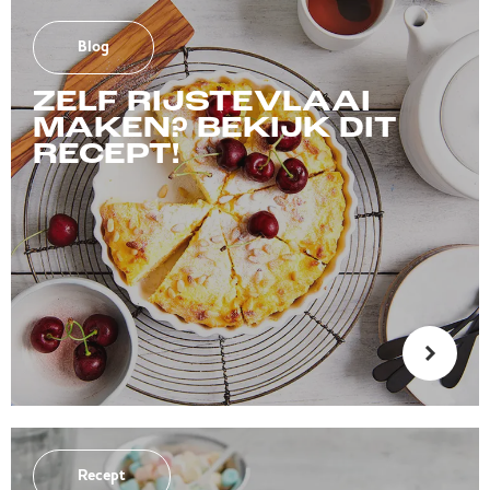
Blog
ZELF RIJSTEVLAAI
MAKEN? BEKIJK DIT
RECEPT!
Recept