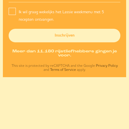
Ik wil graag wekelijks het Lassie weekmenu met 5
recepten ontvangen.
Inschrijven
Meer dan 11.180 rijstliefhebbers gingen je
voor.
This site is protected by reCAPTCHA and the Google
Privacy Policy
and
Terms of Service
apply.