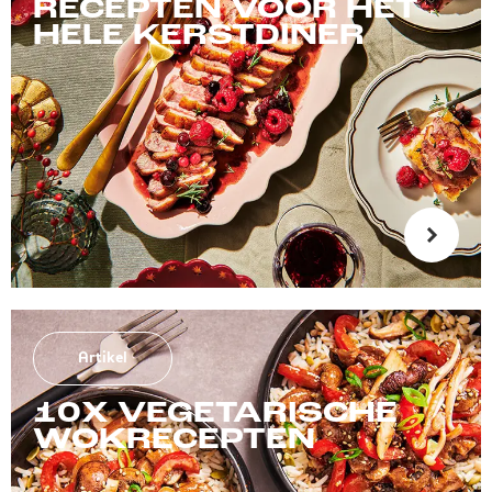
RECEPTEN VOOR HET
HELE KERSTDINER
Artikel
10X VEGETARISCHE
WOKRECEPTEN