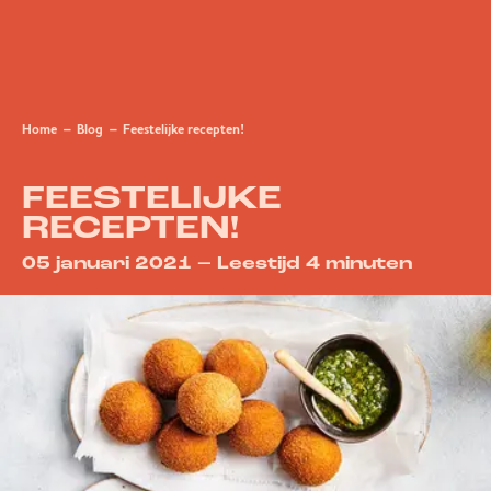
Home
Blog
Feestelijke recepten!
FEESTELIJKE
RECEPTEN!
05 januari 2021 – Leestijd 4 minuten