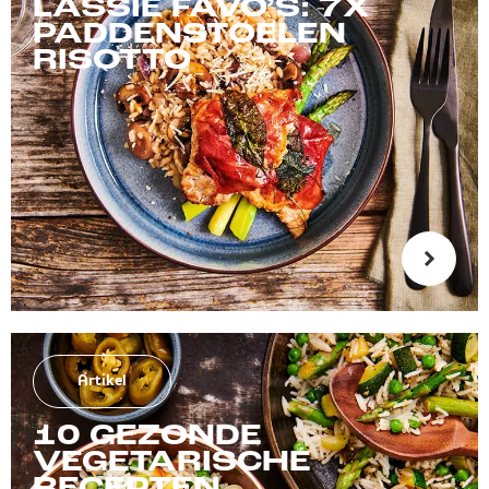
LASSIE FAVO’S: 7X
PADDENSTOELEN
RISOTTO
Artikel
10 GEZONDE
VEGETARISCHE