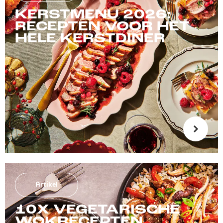
KERSTMENU 2026:
RECEPTEN VOOR HET
HELE KERSTDINER
Artikel
10X VEGETARISCHE
WOKRECEPTEN