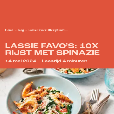
Home
Blog
Lassie Favo’s: 10x rijst met spinazie
LASSIE FAVO’S: 10X
RIJST MET SPINAZIE
14 mei 2024 – Leestijd 4 minuten