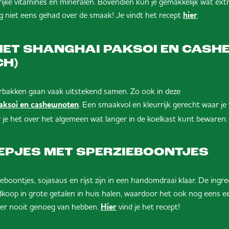
ijke vitamines en mineralen. Bovendien kun je gemakkelijk wat ex
 niet eens gehad over de smaak! Je vindt het recept
.
hier
 MET SHANGHAI PAKSOI EN CAS
CH)
rbakken gaan vaak uitstekend samen. Zo ook in deze
. Een smaakvol en kleurrijk gerecht waar je 
paksoi en cashewnoten
je het over het algemeen wat langer in de koelkast kunt bewaren.
PJES MET SPERZIEBOONTJES
boontjes, sojasaus en rijst zijn in een handomdraai klaar. De ingredi
edkoop in grote getalen in huis halen, waardoor het ook nog eens e
e er nooit genoeg van hebben.
vind je het recept!
Hier