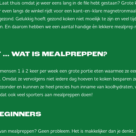
at thuis omdat je weer eens lang in de file hebt gestaan? Grote 
even langs de winkel rijdt voor een kant-en-klare magnetronmaalt
gezond. Gelukkig hoeft gezond koken niet moeilijk te zijn en veel ti
. En daarom hebben we een aantal handige én lekkere mealprep r
 … WAT IS MEALPREPPEN?
n mensen 1 à 2 keer per week een grote portie eten waarmee ze ee
Omdat ze vervolgens niet iedere dag hoeven te koken besparen ze 
ezonder en kunnen ze heel precies hun inname van koolhydraten, v
 dat ook veel sporters aan mealpreppen doen!
BEGINNERS
 van mealpreppen? Geen probleem. Het is makkelijker dan je denkt.