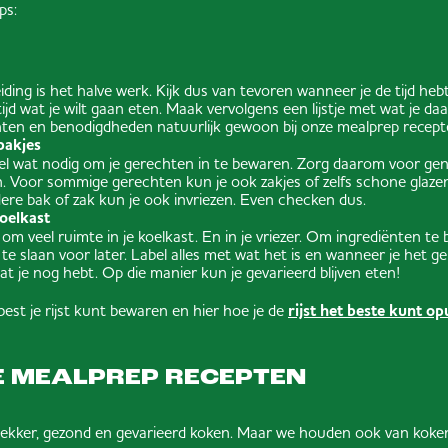
ps:
ing is het halve werk. Kijk dus van tevoren wanneer je de tijd heb
ijd wat je wilt gaan eten. Maak vervolgens een lijstje met wat je da
iënten en benodigdheden natuurlijk gewoon bij onze mealprep recept
bakjes
wel wat nodig om je gerechten in te bewaren. Zorg daarom voor ge
n. Voor sommige gerechten kun je ook zakjes of zelfs schone glaze
dere bak of zak kun je ook invriezen. Even checken dus.
oelkast
om veel ruimte in je koelkast. En in je vriezer. Om ingrediënten t
 te slaan voor later. Label alles met wat het is en wanneer je het ge
t je nog hebt. Op die manier kun je gevarieerd blijven eten!
best je rijst kunt bewaren en hier hoe je de
rijst het beste kunt 
 MEALPREP RECEPTEN
 lekker, gezond en gevarieerd koken. Maar we houden ook van koke