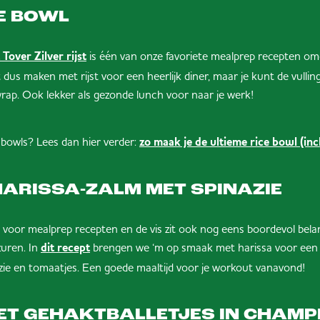
E BOWL
is één van onze favoriete mealprep recepten om
over Zilver rijst
et dus maken met rijst voor een heerlijk diner, maar je kunt de vullin
wrap. Ook lekker als gezonde lunch voor naar je werk!
 bowls? Lees dan hier verder:
zo maak je de ultieme rice bowl (inc
ARISSA-ZALM MET SPINAZIE
 voor mealprep recepten en de vis zit ook nog eens boordevol belan
uren. In
brengen we ‘m op smaak met harissa voor een b
dit recept
zie en tomaatjes. Een goede maaltijd voor je workout vanavond!
ET GEHAKTBALLETJES IN CHAM