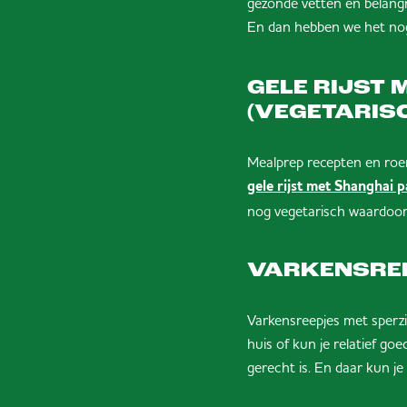
gezonde vetten en belangr
En dan hebben we het nog
GELE RIJST
(VEGETARIS
Mealprep recepten en roe
gele rijst met Shanghai 
nog vegetarisch waardoor 
VARKENSREE
Varkensreepjes met sperzie
huis of kun je relatief go
gerecht is. En daar kun j