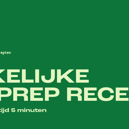
cepten
ELIJKE
PREP REC
tijd 5 minuten