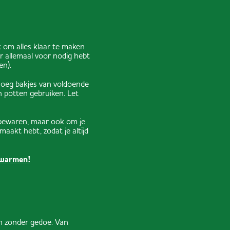
t om alles klaar te maken
ar allemaal voor nodig hebt
en).
noeg bakjes van voldoende
n potten gebruiken. Let
e bewaren, maar ook om je
maakt hebt, zodat je altijd
opwarmen!
n zonder gedoe. Van