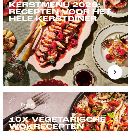
KERSTMENU 2026:
RECEPTEN VOOR HET
HELE KERSTDINER
Artikel
10X VEGETARISCHE
WOKRECEPTEN