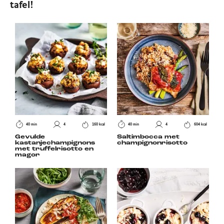
tafel!
40 min
4
160 kcal
40 min
4
604 kcal
Gevulde
Saltimbocca met
kastanjechampignons
champignonrisotto
met truffelrisotto en
magor