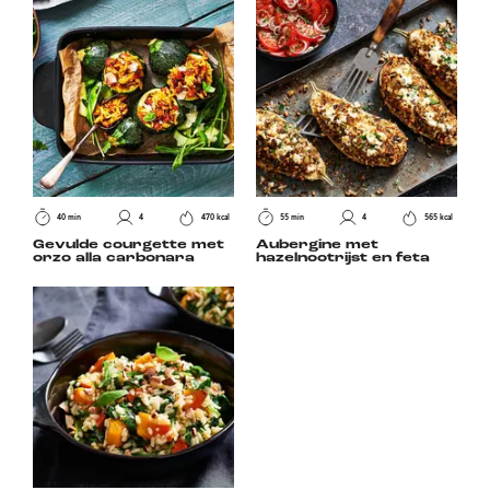
40 min
4
470 kcal
55 min
4
565 kcal
Gevulde courgette met
Aubergine met
orzo alla carbonara
hazelnootrijst en feta