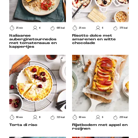
25 min
4
685 kcal
25 min
6
375 kcal
Italiaanse
Risotto dolce met
auberginetournedos
amarenen en witte
met tomatensaus en
chocolade
kappertjes
90 min
8
315 kcal
60 min
6
255 kcal
Torta di riso
Rijstbodem met appel en
rozijnen